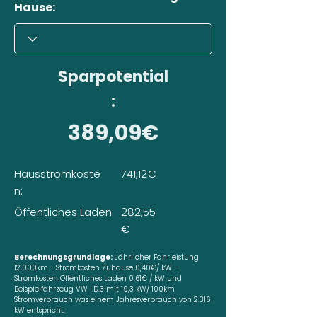
Hause:
Sparpotential
:
389,09€
Hausstromkoste
741,12€
n:
Öffentliches Laden:
282,55
€
Berechnungsgrundlage:
Jährlicher Fahrleistung
12.000km - Stromkosten Zuhause 0,40€/ kW -
Stromkosten Öffentliches Laden 0,61€ / kW und
Beispielfahrzeug VW I.D.3 mit 19,3 kW/ 100km
Stromverbrauch was einem Jahresverbrauch von 2.316
kW entspricht.