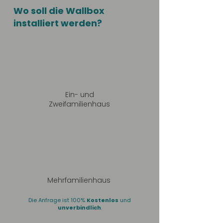
Wo soll die Wallbox
installiert werden?
Ein- und
Zweifamilienhaus
Mehrfamilienhaus
Die Anfrage ist 100%
Kostenlos
und
unverbindlich
.