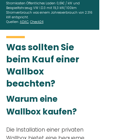
Stromkosten Öffentliches Laden 0,61€ / kW und
Beispielfahrzeug VW I.D.3 mit 19,3 kW/ 100km
Stromverbrauch was einem Jahresverbrauch von 2.316
kW entspricht.
Quellen:
ADAC
,
Check24
Was sollten Sie
beim Kauf einer
Wallbox
beachten?
Warum eine
Wallbox kaufen?
Die Installation einer privaten
Wallbox
bietet eine bequeme,