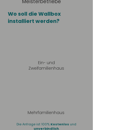
Meisterbetriebe
Wo soll die Wallbox
installiert werden?
Ein- und
Zweifamilienhaus
Mehrfamilienhaus
Die Anfrage ist 100%
Kostenlos
und
unverbindlich
.