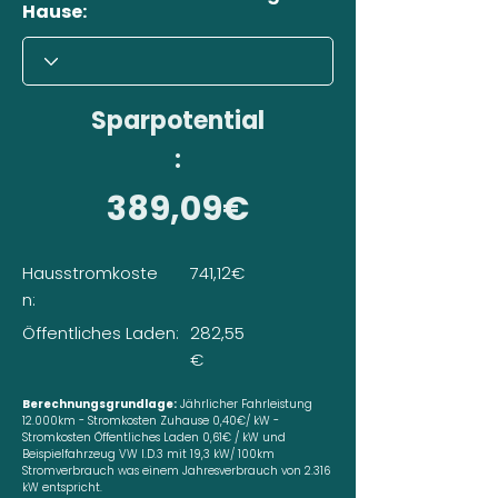
Hause:
Sparpotential
:
389,09€
Hausstromkoste
741,12€
n:
Öffentliches Laden:
282,55
€
Berechnungsgrundlage:
Jährlicher Fahrleistung
12.000km - Stromkosten Zuhause 0,40€/ kW -
Stromkosten Öffentliches Laden 0,61€ / kW und
Beispielfahrzeug VW I.D.3 mit 19,3 kW/ 100km
Stromverbrauch was einem Jahresverbrauch von 2.316
kW entspricht.