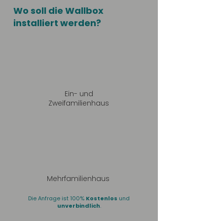
Wo soll die Wallbox
installiert werden?
Ein- und
Zweifamilienhaus
Mehrfamilienhaus
Die Anfrage ist 100%
Kostenlos
und
unverbindlich
.