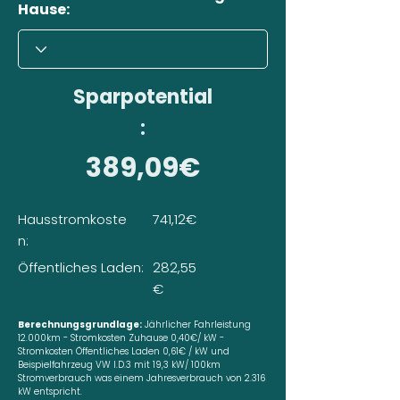
Hause:
Sparpotential
:
389,09€
Hausstromkoste
741,12€
n:
Öffentliches Laden:
282,55
€
Berechnungsgrundlage:
Jährlicher Fahrleistung
12.000km - Stromkosten Zuhause 0,40€/ kW -
Stromkosten Öffentliches Laden 0,61€ / kW und
Beispielfahrzeug VW I.D.3 mit 19,3 kW/ 100km
Stromverbrauch was einem Jahresverbrauch von 2.316
kW entspricht.