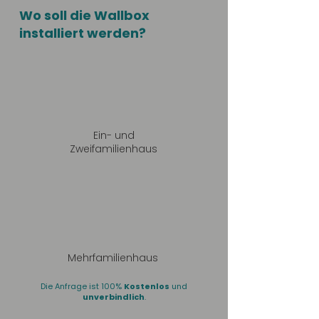
Wo soll die Wallbox
installiert werden?
Ein- und
Zweifamilienhaus
Mehrfamilienhaus
Die Anfrage ist 100%
Kostenlos
und
unverbindlich
.