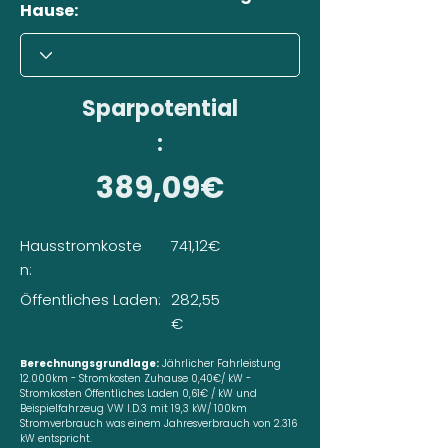
Hause:
Sparpotential
:
389,09€
Hausstromkoste
741,12€
n:
Öffentliches Laden:
282,55
€
Berechnungsgrundlage:
Jährlicher Fahrleistung
12.000km - Stromkosten Zuhause 0,40€/ kW -
Stromkosten Öffentliches Laden 0,61€ / kW und
Beispielfahrzeug VW I.D.3 mit 19,3 kW/ 100km
Stromverbrauch was einem Jahresverbrauch von 2.316
kW entspricht.