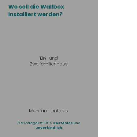
Wo soll die Wallbox
installiert werden?
Ein- und
Zweifamilienhaus
Mehrfamilienhaus
Die Anfrage ist 100%
Kostenlos
und
unverbindlich
.