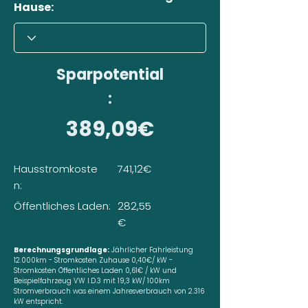
Hause:
Sparpotential
:
389,09€
Hausstromkoste
741,12€
n:
Öffentliches Laden:
282,55
€
Berechnungsgrundlage:
Jährlicher Fahrleistung
12.000km - Stromkosten Zuhause 0,40€/ kW -
Stromkosten Öffentliches Laden 0,61€ / kW und
Beispielfahrzeug VW I.D.3 mit 19,3 kW/ 100km
Stromverbrauch was einem Jahresverbrauch von 2.316
kW entspricht.