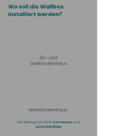
Wo soll die Wallbox
installiert werden?
Ein- und
Zweifamilienhaus
Mehrfamilienhaus
Die Anfrage ist 100%
Kostenlos
und
unverbindlich
.