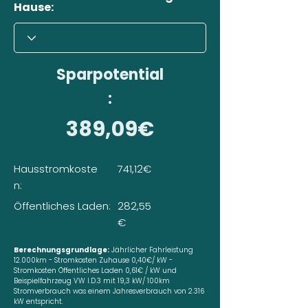
Hause:
Sparpotential
:
389,09€
Hausstromkoste
741,12€
n:
Öffentliches Laden:
282,55
€
Berechnungsgrundlage:
Jährlicher Fahrleistung
12.000km - Stromkosten Zuhause 0,40€/ kW -
Stromkosten Öffentliches Laden 0,61€ / kW und
Beispielfahrzeug VW I.D.3 mit 19,3 kW/ 100km
Stromverbrauch was einem Jahresverbrauch von 2.316
kW entspricht.