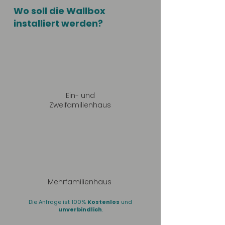
Wo soll die Wallbox
installiert werden?
Ein- und
Zweifamilienhaus
Mehrfamilienhaus
Die Anfrage ist 100%
Kostenlos
und
unverbindlich
.