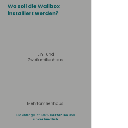
Wo soll die Wallbox
installiert werden?
Ein- und
Zweifamilienhaus
Mehrfamilienhaus
Die Anfrage ist 100%
Kostenlos
und
unverbindlich
.