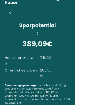
Hause:
Sparpotential
:
389,09€
Hausstromkoste
741,12€
n:
Öffentliches Laden:
282,55
€
Berechnungsgrundlage:
Jährlicher Fahrleistung
12.000km - Stromkosten Zuhause 0,40€/ kW -
Stromkosten Öffentliches Laden 0,61€ / kW und
Beispielfahrzeug VW I.D.3 mit 19,3 kW/ 100km
Stromverbrauch was einem Jahresverbrauch von 2.316
kW entspricht.