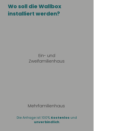
Wo soll die Wallbox
installiert werden?
Ein- und
Zweifamilienhaus
Mehrfamilienhaus
Die Anfrage ist 100%
Kostenlos
und
unverbindlich
.