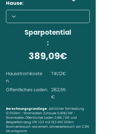
Hause:
Sparpotential
:
389,09€
Hausstromkoste
741,12€
n:
Öffentliches Laden:
282,55
€
Berechnungsgrundlage:
Jährlicher Fahrleistung
12.000km - Stromkosten Zuhause 0,40€/ kW -
Stromkosten Öffentliches Laden 0,61€ / kW und
Beispielfahrzeug VW I.D.3 mit 19,3 kW/ 100km
Stromverbrauch was einem Jahresverbrauch von 2.316
kW entspricht.