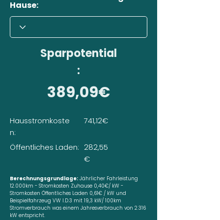
Hause:
Sparpotential
:
389,09€
Hausstromkoste
741,12€
n:
Öffentliches Laden:
282,55
€
Berechnungsgrundlage:
Jährlicher Fahrleistung
12.000km - Stromkosten Zuhause 0,40€/ kW -
Stromkosten Öffentliches Laden 0,61€ / kW und
Beispielfahrzeug VW I.D.3 mit 19,3 kW/ 100km
Stromverbrauch was einem Jahresverbrauch von 2.316
kW entspricht.