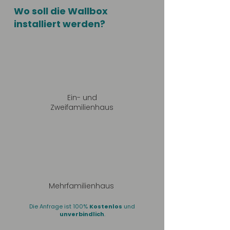
Wo soll die Wallbox
installiert werden?
Ein- und
Zweifamilienhaus
Mehrfamilienhaus
Die Anfrage ist 100%
Kostenlos
und
unverbindlich
.