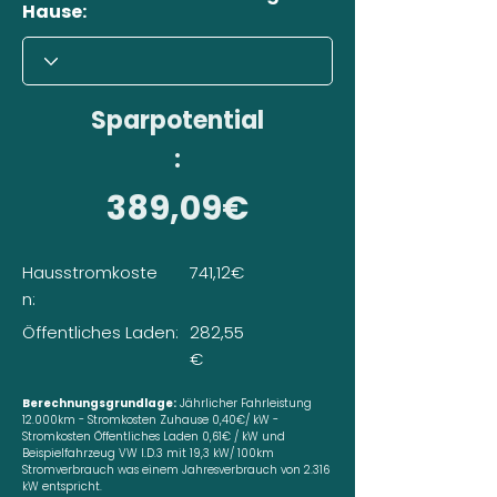
Hause:
Sparpotential
:
389,09€
Hausstromkoste
741,12€
n:
Öffentliches Laden:
282,55
€
Berechnungsgrundlage:
Jährlicher Fahrleistung
12.000km - Stromkosten Zuhause 0,40€/ kW -
Stromkosten Öffentliches Laden 0,61€ / kW und
Beispielfahrzeug VW I.D.3 mit 19,3 kW/ 100km
Stromverbrauch was einem Jahresverbrauch von 2.316
kW entspricht.