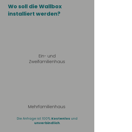
Wo soll die Wallbox
installiert werden?
Ein- und
Zweifamilienhaus
Mehrfamilienhaus
Die Anfrage ist 100%
Kostenlos
und
unverbindlich
.