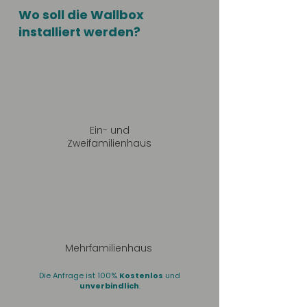
Wo soll die Wallbox
installiert werden?
Ein- und
Zweifamilienhaus
Mehrfamilienhaus
Die Anfrage ist 100%
Kostenlos
und
unverbindlich
.