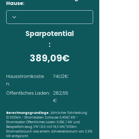
Hause:
Sparpotential
:
389,09€
Hausstromkoste
741,12€
n:
Öffentliches Laden:
282,55
€
Berechnungsgrundlage:
Jährlicher Fahrleistung
12.000km - Stromkosten Zuhause 0,40€/ kW -
Stromkosten Öffentliches Laden 0,61€ / kW und
Beispielfahrzeug VW I.D.3 mit 19,3 kW/ 100km
Stromverbrauch was einem Jahresverbrauch von 2.316
kW entspricht.