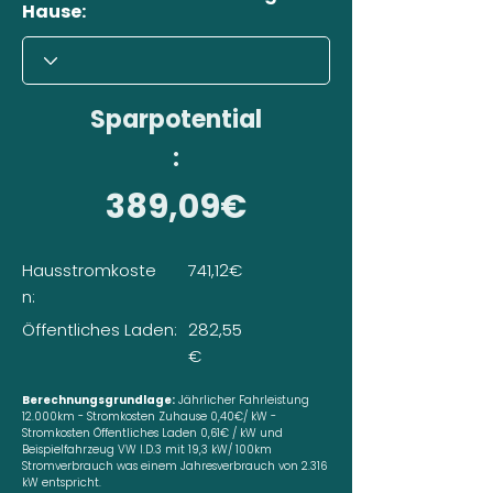
Hause:
Sparpotential
:
389,09€
Hausstromkoste
741,12€
n:
Öffentliches Laden:
282,55
€
Berechnungsgrundlage:
Jährlicher Fahrleistung
12.000km - Stromkosten Zuhause 0,40€/ kW -
Stromkosten Öffentliches Laden 0,61€ / kW und
Beispielfahrzeug VW I.D.3 mit 19,3 kW/ 100km
Stromverbrauch was einem Jahresverbrauch von 2.316
kW entspricht.