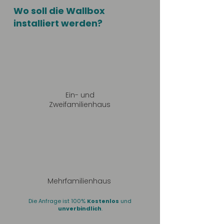
Wo soll die Wallbox
installiert werden?
Ein- und
Zweifamilienhaus
Mehrfamilienhaus
Die Anfrage ist 100%
Kostenlos
und
unverbindlich
.