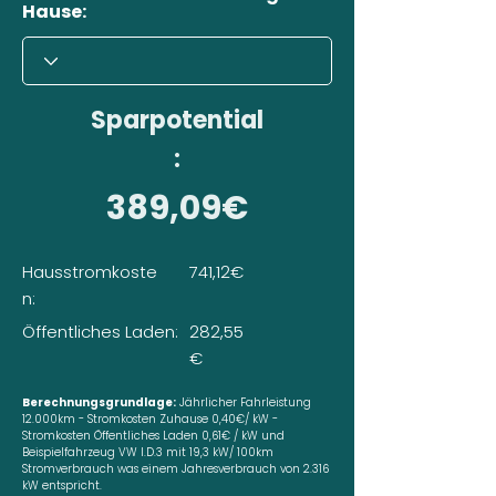
Hause:
Sparpotential
:
389,09€
Hausstromkoste
741,12€
n:
Öffentliches Laden:
282,55
€
Berechnungsgrundlage:
Jährlicher Fahrleistung
12.000km - Stromkosten Zuhause 0,40€/ kW -
Stromkosten Öffentliches Laden 0,61€ / kW und
Beispielfahrzeug VW I.D.3 mit 19,3 kW/ 100km
Stromverbrauch was einem Jahresverbrauch von 2.316
kW entspricht.