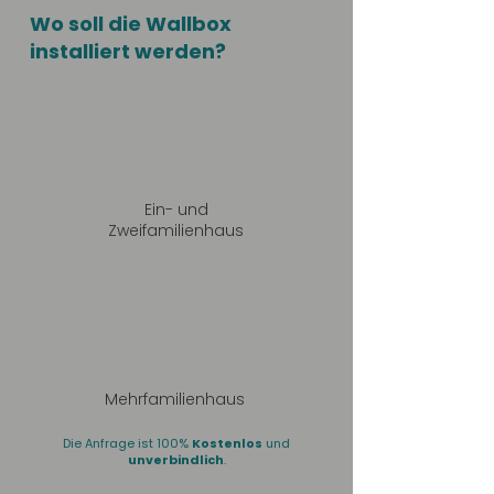
Wo soll die Wallbox
installiert werden?
Ein- und
Zweifamilienhaus
Mehrfamilienhaus
Die Anfrage ist 100%
Kostenlos
und
unverbindlich
.