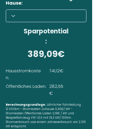
Hause:
Sparpotential
:
389,09€
Hausstromkoste
741,12€
n:
Öffentliches Laden:
282,55
€
Berechnungsgrundlage:
Jährlicher Fahrleistung
12.000km - Stromkosten Zuhause 0,40€/ kW -
Stromkosten Öffentliches Laden 0,61€ / kW und
Beispielfahrzeug VW I.D.3 mit 19,3 kW/ 100km
Stromverbrauch was einem Jahresverbrauch von 2.316
kW entspricht.