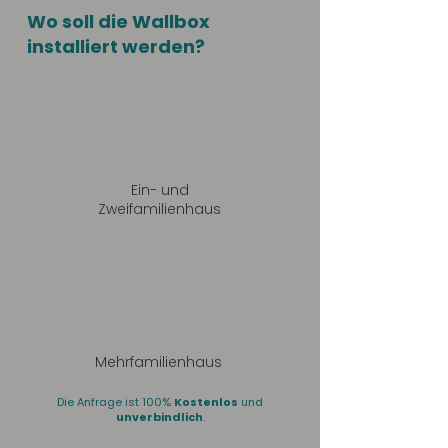
Wo soll die Wallbox
installiert werden?
Ein- und
Zweifamilienhaus
Mehrfamilienhaus
Die Anfrage ist 100%
Kostenlos
und
unverbindlich
.