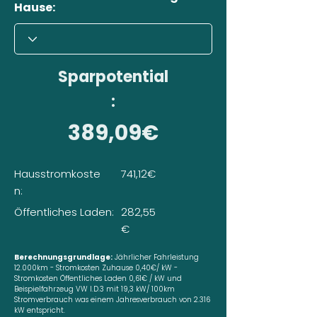
Hause:
Sparpotential
:
389,09€
Hausstromkoste
741,12€
n:
Öffentliches Laden:
282,55
€
Berechnungsgrundlage:
Jährlicher Fahrleistung
12.000km - Stromkosten Zuhause 0,40€/ kW -
Stromkosten Öffentliches Laden 0,61€ / kW und
Beispielfahrzeug VW I.D.3 mit 19,3 kW/ 100km
Stromverbrauch was einem Jahresverbrauch von 2.316
kW entspricht.