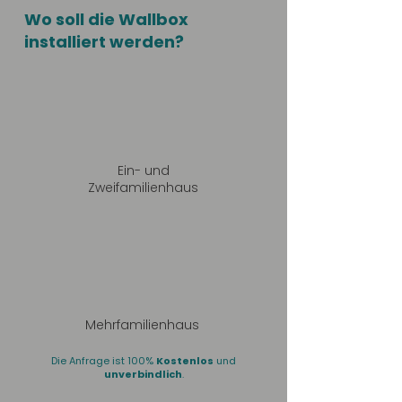
Wo soll die Wallbox
installiert werden?
Ein- und
Zweifamilienhaus
Mehrfamilienhaus
Die Anfrage ist 100%
Kostenlos
und
unverbindlich
.