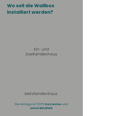
Wo soll die Wallbox
installiert werden?
Ein- und
Zweifamilienhaus
Mehrfamilienhaus
Die Anfrage ist 100%
Kostenlos
und
unverbindlich
.