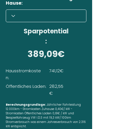
Hause:
Sparpotential
:
389,09€
Hausstromkoste
741,12€
n:
Öffentliches Laden:
282,55
€
Berechnungsgrundlage:
Jährlicher Fahrleistung
12.000km - Stromkosten Zuhause 0,40€/ kW -
Stromkosten Öffentliches Laden 0,61€ / kW und
Beispielfahrzeug VW I.D.3 mit 19,3 kW/ 100km
Stromverbrauch was einem Jahresverbrauch von 2.316
kW entspricht.