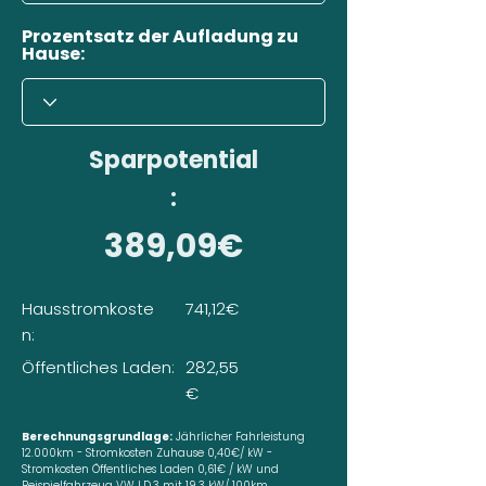
Prozentsatz der Aufladung zu
Hause:
Sparpotential
:
389,09€
Hausstromkoste
741,12€
n:
Öffentliches Laden:
282,55
€
Berechnungsgrundlage:
Jährlicher Fahrleistung
12.000km - Stromkosten Zuhause 0,40€/ kW -
Stromkosten Öffentliches Laden 0,61€ / kW und
Beispielfahrzeug VW I.D.3 mit 19,3 kW/ 100km