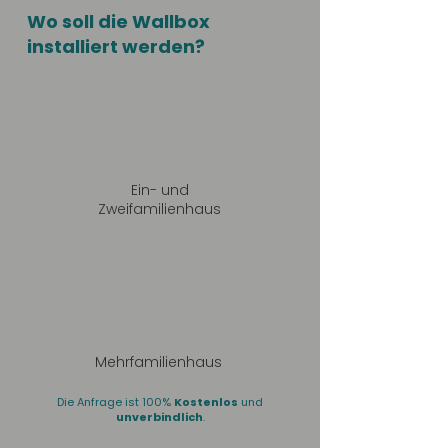
Wo soll die Wallbox
installiert werden?
Ein- und
Zweifamilienhaus
Mehrfamilienhaus
Die Anfrage ist 100%
Kostenlos
und
unverbindlich
.