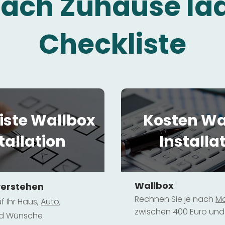
fach Zuhause la
Checkliste
iste Wallbox
Kosten Wa
tallation
Installa
Wallbox
verstehen
Rechnen Sie je nach
Mo
f Ihr Haus,
Au
to
,
zwischen 400 Euro und 
und Wünsche