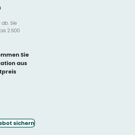
n
ab. Sie
bis 2.500
kommen Sie
lation
aus
tpreis
ebot sichern