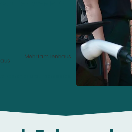
nstalliert werden?
Mehrfamilienhaus
haus
00%
Kostenlos
und
unverbindlich
.