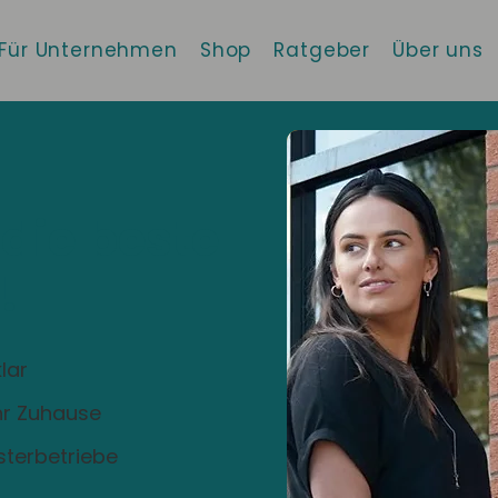
Für Unternehmen
Shop
Ratgeber
Über uns
 die beste
!
lar
Ihr Zuhause
sterbetriebe