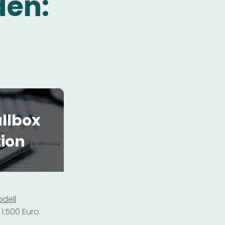
den:
llbox
tion
dell
1.500 Euro.