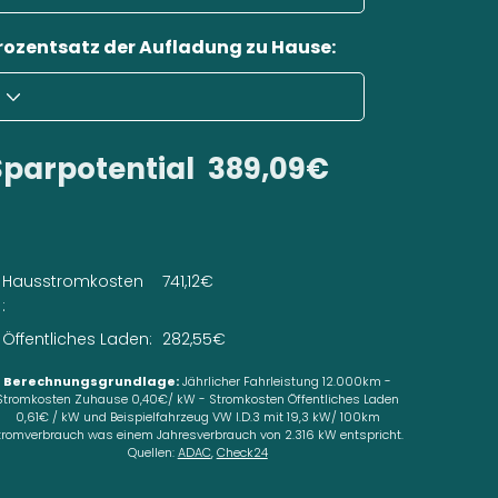
rozentsatz der Aufladung zu Hause:
Sparpotential
389,09€
Hausstromkosten
741,12€
:
Öffentliches Laden:
282,55€
Berechnungsgrundlage:
Jährlicher Fahrleistung 12.000km -
Stromkosten Zuhause 0,40€/ kW - Stromkosten Öffentliches Laden
0,61€ / kW und Beispielfahrzeug VW I.D.3 mit 19,3 kW/ 100km
tromverbrauch was einem Jahresverbrauch von 2.316 kW entspricht.
Quellen:
ADAC
,
Check24