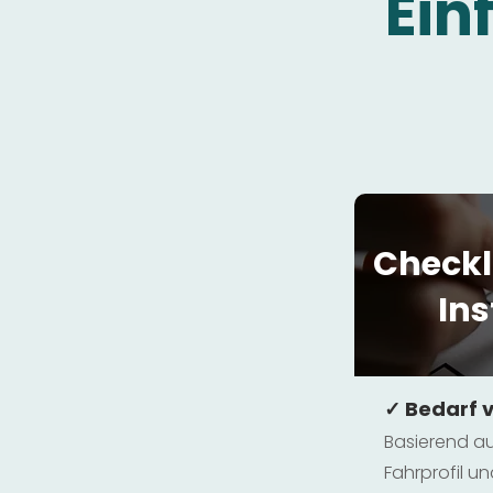
Ein
Checkl
Ins
✓ Bedarf 
Basierend au
Fahrprofil 