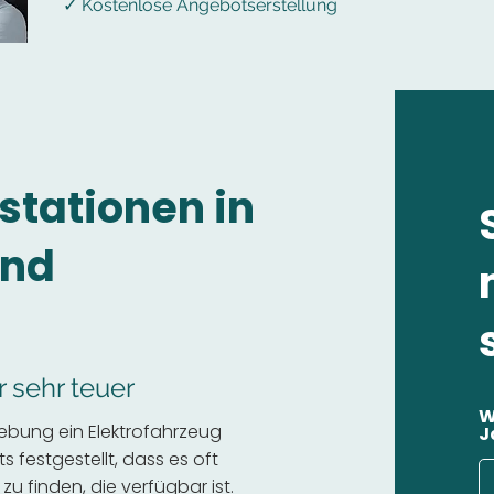
✓ Kostenlose Angebotserstellung
stationen in
und
r sehr teuer
W
ebung ein Elektrofahrzeug
J
 festgestellt, dass es oft
 zu finden, die verfügbar ist.