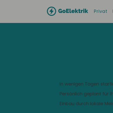
Privat
Hallo
Rennertshofen
Zuhause ist
Ladestation
In wenigen Tagen startk
Persönlich geplant für 
Einbau durch lokale Mei