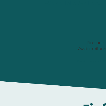
Wo soll die Wallbox i
Ein- und
Zweifamilien
Die Anfrage ist 1