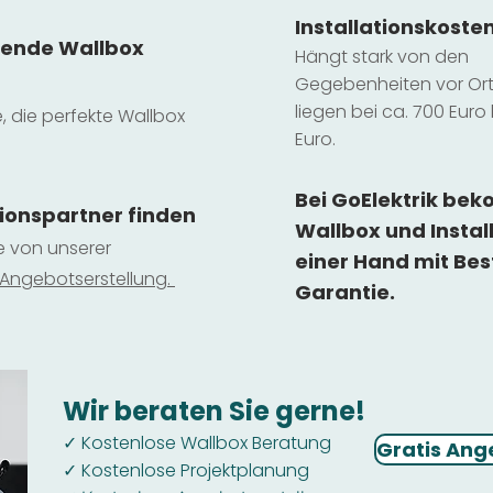
Installatio
ns
koste
sende Wallbox
Hängt stark vo
n den
Gegebenheiten vor Ort 
liegen b
ei ca. 700 Euro 
e, die perfekte Wallbox
Euro.
Bei GoElektrik be
tionspartner finden
Wallbox und Instal
ie von unserer
einer Hand mit Bes
 Ange
botserstellun
g.
Garantie.
Wir beraten Sie gerne!
Kostenlose Wallbox Beratung
✓
Gratis Ang
Kostenlose Projektplanung
✓