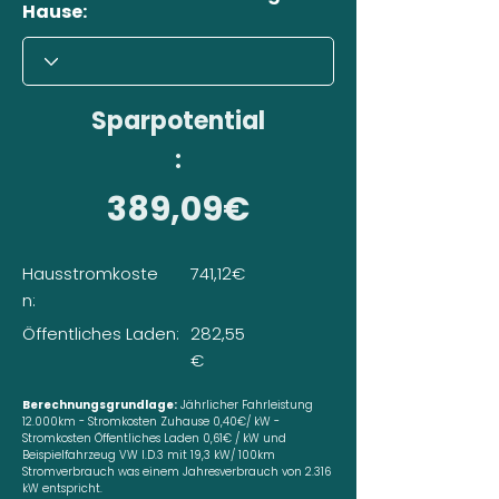
Hause:
Sparpotential
:
389,09€
Hausstromkoste
741,12€
n:
Öffentliches Laden:
282,55
€
Berechnungsgrundlage:
Jährlicher Fahrleistung
12.000km - Stromkosten Zuhause 0,40€/ kW -
Stromkosten Öffentliches Laden 0,61€ / kW und
Beispielfahrzeug VW I.D.3 mit 19,3 kW/ 100km
Stromverbrauch was einem Jahresverbrauch von 2.316
kW entspricht.