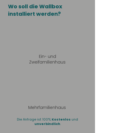
Wo soll die Wallbox
installiert werden?
Ein- und
Zweifamilienhaus
Mehrfamilienhaus
Die Anfrage ist 100%
Kostenlos
und
unverbindlich
.