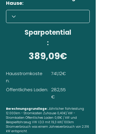
Hause:
Sparpotential
:
389,09€
Hausstromkoste
741,12€
n:
Öffentliches Laden:
282,55
€
Berechnungsgrundlage:
Jährlicher Fahrleistung
12.000km - Stromkosten Zuhause 0,40€/ kW -
Stromkosten Öffentliches Laden 0,61€ / kW und
Beispielfahrzeug VW I.D.3 mit 19,3 kW/ 100km
Stromverbrauch was einem Jahresverbrauch von 2.316
kW entspricht.