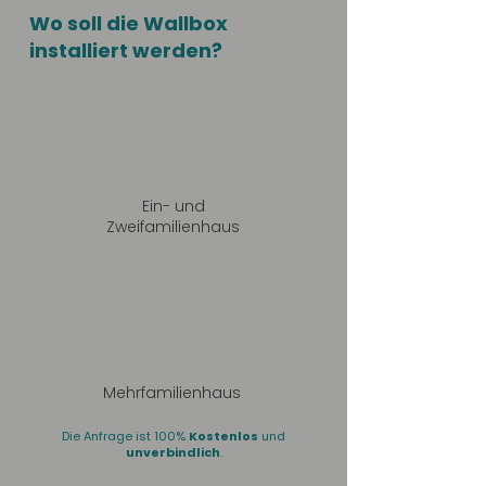
Wo soll die Wallbox
installiert werden?
Ein- und
Zweifamilienhaus
Mehrfamilienhaus
Die Anfrage ist 100%
Kostenlos
und
unverbindlich
.