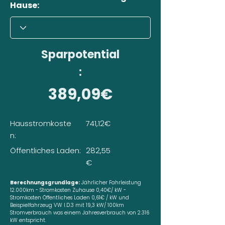
Hause:
Sparpotential
:
389,09€
Hausstromkoste
741,12€
n:
Öffentliches Laden:
282,55
€
Berechnungsgrundlage:
Jährlicher Fahrleistung
12.000km - Stromkosten Zuhause 0,40€/ kW -
Stromkosten Öffentliches Laden 0,61€ / kW und
Beispielfahrzeug VW I.D.3 mit 19,3 kW/ 100km
Stromverbrauch was einem Jahresverbrauch von 2.316
kW entspricht.