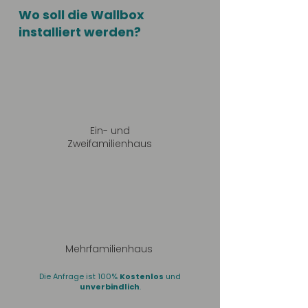
Wo soll die Wallbox
installiert werden?
Ein- und
Zweifamilienhaus
Mehrfamilienhaus
Die Anfrage ist 100%
Kostenlos
und
unverbindlich
.