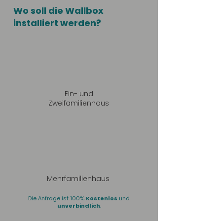
Wo soll die Wallbox
installiert werden?
Ein- und
Zweifamilienhaus
Mehrfamilienhaus
Die Anfrage ist 100%
Kostenlos
und
unverbindlich
.