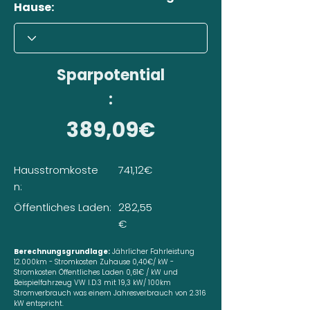
Hause:
Sparpotential
:
389,09€
Hausstromkoste
741,12€
n:
Öffentliches Laden:
282,55
€
Berechnungsgrundlage:
Jährlicher Fahrleistung
12.000km - Stromkosten Zuhause 0,40€/ kW -
Stromkosten Öffentliches Laden 0,61€ / kW und
Beispielfahrzeug VW I.D.3 mit 19,3 kW/ 100km
Stromverbrauch was einem Jahresverbrauch von 2.316
kW entspricht.