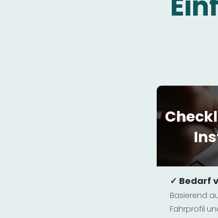
Ein
Checkl
Ins
✓ Bedarf 
Basierend au
Fahrprofil 