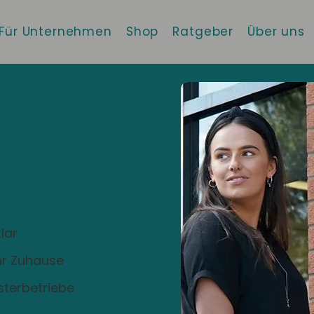
Für Unternehmen
Shop
Ratgeber
Über uns
 die beste
!
lar
Ihr Zuhause
sterbetriebe