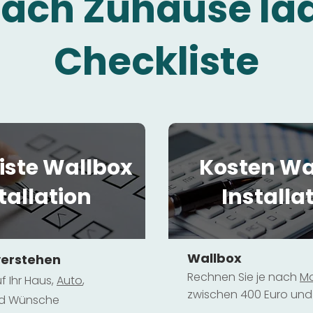
fach Zuhause la
Checkliste
iste Wallbox
Kosten Wa
tallation
Installa
Wallbox
verstehen
Rechnen Sie je nach
Mo
f Ihr Haus,
Au
to
,
zwischen 400 Euro und 
und Wünsche