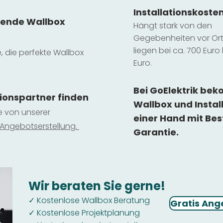
Installatio
ns
koste
sende Wallbox
Hängt stark vo
n den
Gegebenheiten vor Ort 
liegen b
ei ca. 700 Euro 
e, die perfekte Wallbox
Euro.
Bei GoElektrik be
tionspartner finden
Wallbox und Instal
ie von unserer
einer Hand mit Bes
 Ange
botserstellun
g.
Garantie.
Wir beraten Sie gerne!
Kostenlose Wallbox Beratung
✓
Gratis Ang
Kostenlose Projektplanung
✓