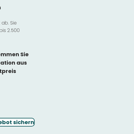
n
ab. Sie
bis 2.500
kommen Sie
lation
aus
tpreis
ebot sichern