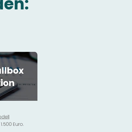
den:
llbox
tion
dell
1.500 Euro.