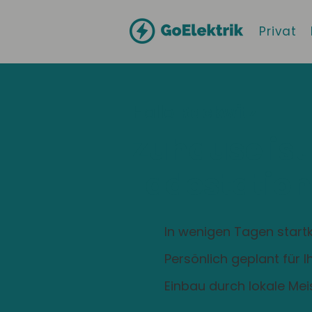
Privat
Hallo
Rackwitz
Zuhause ist
Ladestation
In wenigen Tagen startk
Persönlich geplant für 
Einbau durch lokale Mei