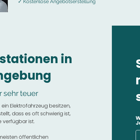
✓ Kostenlose Angebotserstellung
stationen in
Umgebung
r sehr teuer
ein Elektrofahrzeug besitzen,
llt, dass es oft schwierig ist,
W
 verfügbar ist.
J
 meisten öffentlichen