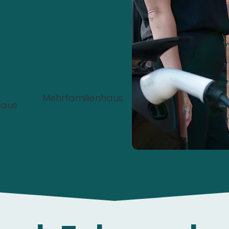
nstalliert werden?
Mehrfamilienhaus
haus
00%
Kostenlos
und
unverbindlich
.