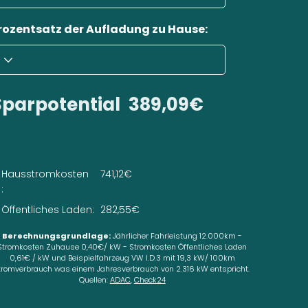
rozentsatz der Aufladung zu Hause:
Sparpotential
389,09€
Hausstromkosten
741,12€
:
Öffentliches Laden:
282,55€
Berechnungsgrundlage:
Jährlicher Fahrleistung 12.000km -
Stromkosten Zuhause 0,40€/ kW - Stromkosten Öffentliches Laden
0,61€ / kW und Beispielfahrzeug VW I.D.3 mit 19,3 kW/ 100km
tromverbrauch was einem Jahresverbrauch von 2.316 kW entspricht.
Quellen:
ADAC
,
Check24