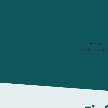
Wo soll die Wallbox i
Ein- und
Zweifamilien
Die Anfrage ist 1