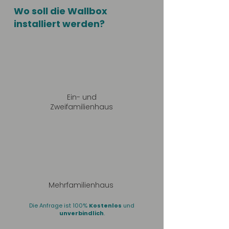
Wo soll die Wallbox
installiert werden?
Ein- und
Zweifamilienhaus
Mehrfamilienhaus
Die Anfrage ist 100%
Kostenlos
und
unverbindlich
.