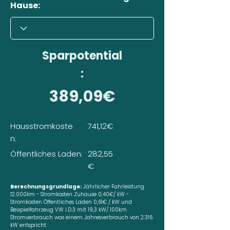
Hause:
Sparpotential
:
389,09€
Hausstromkoste
741,12€
n:
Öffentliches Laden:
282,55
€
Berechnungsgrundlage:
Jährlicher Fahrleistung
12.000km - Stromkosten Zuhause 0,40€/ kW -
Stromkosten Öffentliches Laden 0,61€ / kW und
Beispielfahrzeug VW I.D.3 mit 19,3 kW/ 100km
Stromverbrauch was einem Jahresverbrauch von 2.316
kW entspricht.