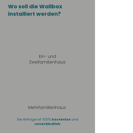
Wo soll die Wallbox
installiert werden?
Ein- und
Zweifamilienhaus
Mehrfamilienhaus
Die Anfrage ist 100%
Kostenlos
und
unverbindlich
.