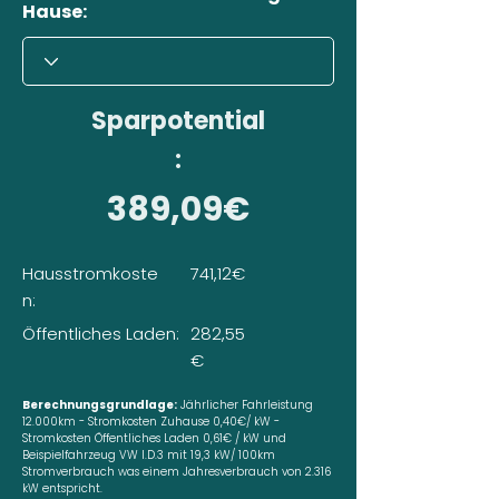
Hause:
Sparpotential
:
389,09€
Hausstromkoste
741,12€
n:
Öffentliches Laden:
282,55
€
Berechnungsgrundlage:
Jährlicher Fahrleistung
12.000km - Stromkosten Zuhause 0,40€/ kW -
Stromkosten Öffentliches Laden 0,61€ / kW und
Beispielfahrzeug VW I.D.3 mit 19,3 kW/ 100km
Stromverbrauch was einem Jahresverbrauch von 2.316
kW entspricht.