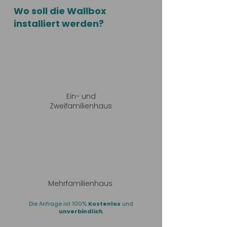
Wo soll die Wallbox
installiert werden?
Ein- und
Zweifamilienhaus
Mehrfamilienhaus
Die Anfrage ist 100%
Kostenlos
und
unverbindlich
.