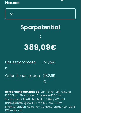
Hause:
Sparpotential
:
389,09€
Hausstromkoste
741,12€
n:
Öffentliches Laden:
282,55
€
Berechnungsgrundlage:
Jährlicher Fahrleistung
12.000km - Stromkosten Zuhause 0,40€/ kW -
Stromkosten Öffentliches Laden 0,61€ / kW und
Beispielfahrzeug VW I.D.3 mit 19,3 kW/ 100km
Stromverbrauch was einem Jahresverbrauch von 2.316
kW entspricht.