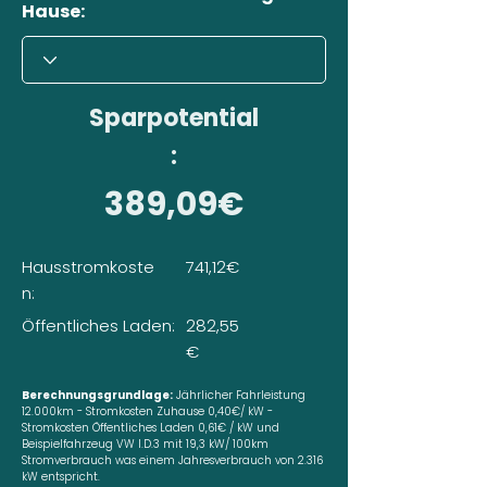
Hause:
Sparpotential
:
389,09€
Hausstromkoste
741,12€
n:
Öffentliches Laden:
282,55
€
Berechnungsgrundlage:
Jährlicher Fahrleistung
12.000km - Stromkosten Zuhause 0,40€/ kW -
Stromkosten Öffentliches Laden 0,61€ / kW und
Beispielfahrzeug VW I.D.3 mit 19,3 kW/ 100km
Stromverbrauch was einem Jahresverbrauch von 2.316
kW entspricht.