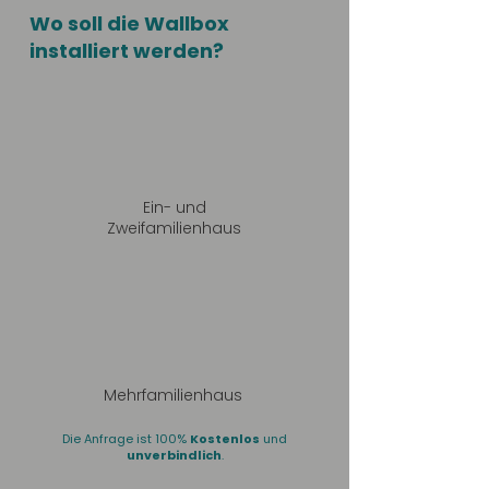
Wo soll die Wallbox
installiert werden?
Ein- und
Zweifamilienhaus
Mehrfamilienhaus
Die Anfrage ist 100%
Kostenlos
und
unverbindlich
.