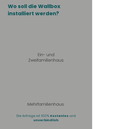
Wo soll die Wallbox
installiert werden?
Ein- und
Zweifamilienhaus
Mehrfamilienhaus
Die Anfrage ist 100%
Kostenlos
und
unverbindlich
.