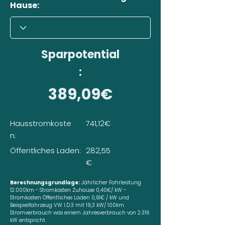
Hause:
Sparpotential
:
389,09€
Hausstromkoste
741,12€
n:
Öffentliches Laden:
282,55
€
Berechnungsgrundlage:
Jährlicher Fahrleistung
12.000km - Stromkosten Zuhause 0,40€/ kW -
Stromkosten Öffentliches Laden 0,61€ / kW und
Beispielfahrzeug VW I.D.3 mit 19,3 kW/ 100km
Stromverbrauch was einem Jahresverbrauch von 2.316
kW entspricht.