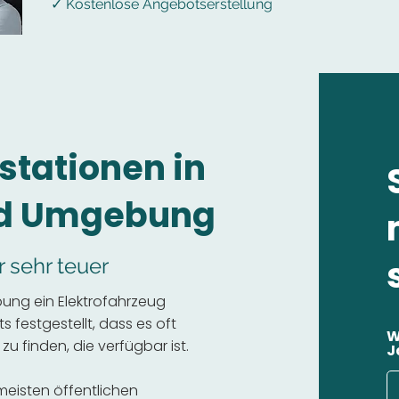
✓ Kostenlose Angebotserstellung
stationen in
d Umgebung
r sehr teuer
ung ein Elektrofahrzeug
 festgestellt, dass es oft
W
 zu finden, die verfügbar ist.
J
 meisten öffentlichen