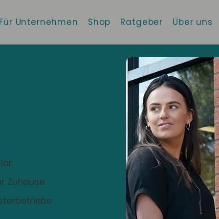
Für Unternehmen
Shop
Ratgeber
Über uns
 die beste
!
lar
Ihr Zuhause
sterbetriebe