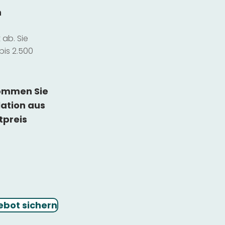
n
ab. Sie
bis 2.500
kommen Sie
lation
aus
tpreis
ebot sichern