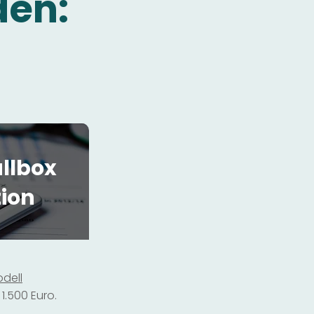
den:
llbox
tion
dell
1.500 Euro.