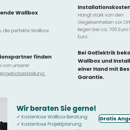
Installatio
ns
koste
sende Wallbox
Hängt stark vo
n den
Gegebenheiten vor Ort 
liegen b
ei ca. 700 Euro 
e, die perfekte Wallbox
Euro.
Bei GoElektrik be
tionspartner finden
Wallbox und Instal
ie von unserer
einer Hand mit Bes
 Ange
botserstellun
g.
Garantie.
Wir beraten Sie gerne!
Kostenlose Wallbox Beratung
✓
Gratis Ang
Kostenlose Projektplanung
✓