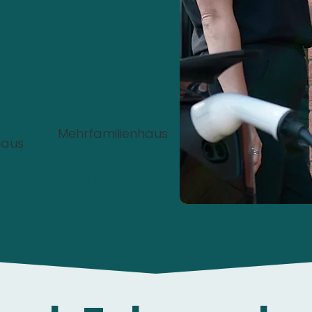
nstalliert werden?
Mehrfamilienhaus
haus
00%
Kostenlos
und
unverbindlich
.