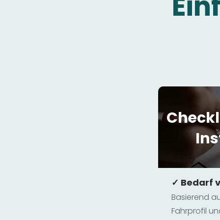
Ein
Checkl
Ins
✓ Bedarf 
Basierend au
Fahrprofil 