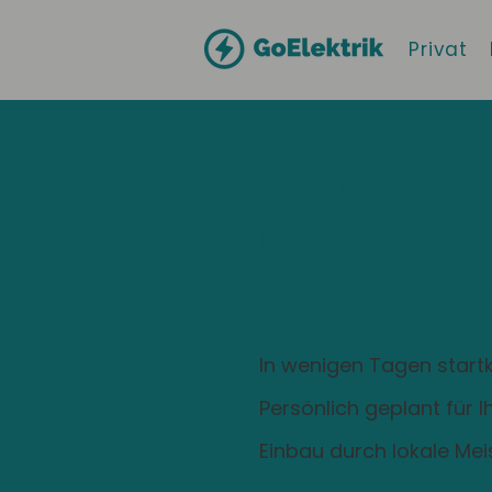
Privat
Hallo
Pappenheim
Zuhause ist
Ladestation
In wenigen Tagen startk
Persönlich geplant für 
Einbau durch lokale Mei