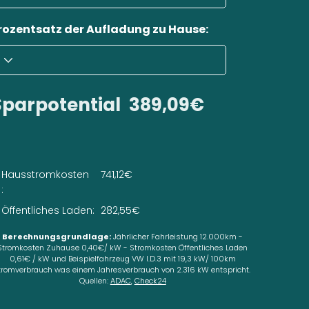
rozentsatz der Aufladung zu Hause:
Sparpotential
389,09€
Hausstromkosten
741,12€
:
Öffentliches Laden:
282,55€
Berechnungsgrundlage:
Jährlicher Fahrleistung 12.000km -
Stromkosten Zuhause 0,40€/ kW - Stromkosten Öffentliches Laden
0,61€ / kW und Beispielfahrzeug VW I.D.3 mit 19,3 kW/ 100km
tromverbrauch was einem Jahresverbrauch von 2.316 kW entspricht.
Quellen:
ADAC
,
Check24