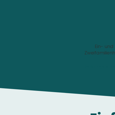
Wo soll die Wallbox i
Ein- und
Zweifamilien
Die Anfrage ist 1