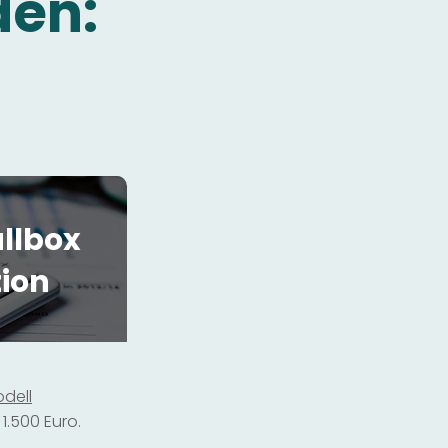
den:
llbox
tion
dell
1.500 Euro.