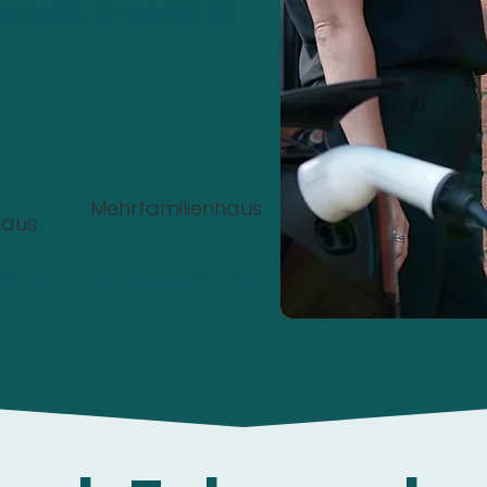
nstalliert werden?
Mehrfamilienhaus
haus
00%
Kostenlos
und
unverbindlich
.