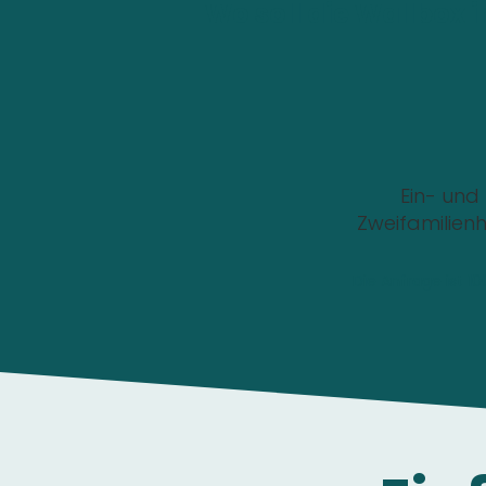
Wo soll die Wallbox i
Ein- und
Zweifamilien
Die Anfrage ist 1