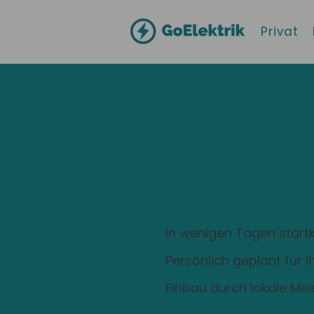
Privat
Hallo
Ottobeuren
Zuhause ist
Ladestation
In wenigen Tagen startk
Persönlich geplant für 
Einbau durch lokale Mei