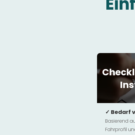
Ein
Checkl
Ins
✓ Bedarf 
Basierend au
Fahrprofil 