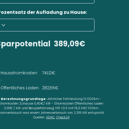
rozentsatz der Aufladung zu Hause:
Sparpotential
389,09€
Hausstromkosten
741,12€
:
Öffentliches Laden:
282,55€
Berechnungsgrundlage:
Jährlicher Fahrleistung 12.000km -
Stromkosten Zuhause 0,40€/ kW - Stromkosten Öffentliches Laden
0,61€ / kW und Beispielfahrzeug VW I.D.3 mit 19,3 kW/ 100km
tromverbrauch was einem Jahresverbrauch von 2.316 kW entspricht.
Quellen:
ADAC
,
Check24