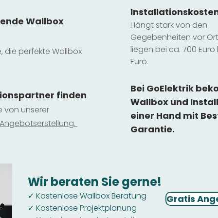
Installatio
ns
koste
sende Wallbox
Hängt stark vo
n den
Gegebenheiten vor Ort 
liegen b
ei ca. 700 Euro 
e, die perfekte Wallbox
Euro.
Bei GoElektrik be
tionspartner finden
Wallbox und Instal
ie von unserer
einer Hand mit Bes
 Ange
botserstellun
g.
Garantie.
Wir beraten Sie gerne!
Kostenlose Wallbox Beratung
✓
Gratis Ang
Kostenlose Projektplanung
✓