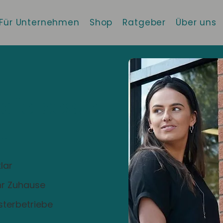
Für Unternehmen
Shop
Ratgeber
Über uns
 die beste
!
lar
Ihr Zuhause
sterbetriebe