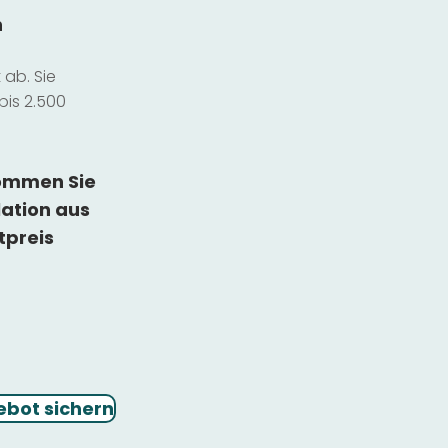
n
ab. Sie
bis 2.500
kommen Sie
lation
aus
tpreis
ebot sichern