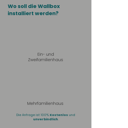
Wo soll die Wallbox
installiert werden?
Ein- und
Zweifamilienhaus
Mehrfamilienhaus
Die Anfrage ist 100%
Kostenlos
und
unverbindlich
.