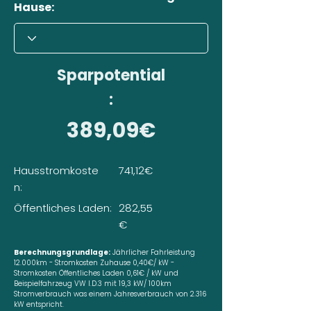
Hause:
Sparpotential
:
389,09€
Hausstromkoste
741,12€
n:
Öffentliches Laden:
282,55
€
Berechnungsgrundlage:
Jährlicher Fahrleistung
12.000km - Stromkosten Zuhause 0,40€/ kW -
Stromkosten Öffentliches Laden 0,61€ / kW und
Beispielfahrzeug VW I.D.3 mit 19,3 kW/ 100km
Stromverbrauch was einem Jahresverbrauch von 2.316
kW entspricht.