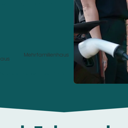
nstalliert werden?
Mehrfamilienhaus
haus
00%
Kostenlos
und
unverbindlich
.