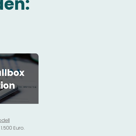
den:
llbox
tion
dell
1.500 Euro.