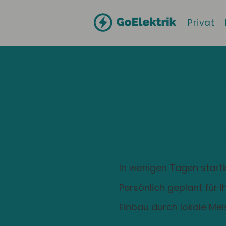
Privat
Hallo
Osternienburge
Zuhause ist
Ladestation
In wenigen Tagen startk
Persönlich geplant für 
Einbau durch lokale Mei