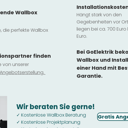
Installatio
ns
koste
sende Wallbox
Hängt stark vo
n den
Gegebenheiten vor Ort 
liegen b
ei ca. 700 Euro 
e, die perfekte Wallbox
Euro.
Bei GoElektrik be
tionspartner finden
Wallbox und Instal
ie von unserer
einer Hand mit Bes
 Ange
botserstellun
g.
Garantie.
Wir beraten Sie gerne!
Kostenlose Wallbox Beratung
✓
Gratis Ang
Kostenlose Projektplanung
✓