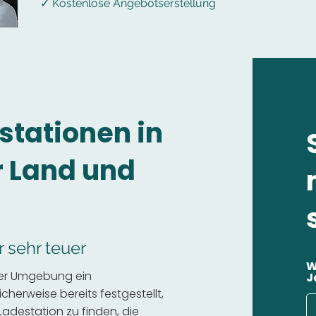
✓ Kostenlose Angebotserstellung
stationen in
 Land und
r sehr teuer
W
der Umgebung ein
J
cherweise bereits festgestellt,
 Ladestation zu finden, die