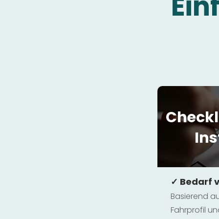
Ein
Checkl
Ins
✓ Bedarf 
Basierend au
Fahrprofil 