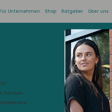
Für Unternehmen
Shop
Ratgeber
Über uns
r Land
 die beste
!
lar
Ihr Zuhause
sterbetriebe