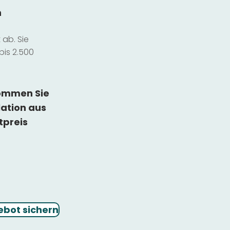
n
ab. Sie
bis 2.500
kommen Sie
lation
aus
tpreis
ebot sichern