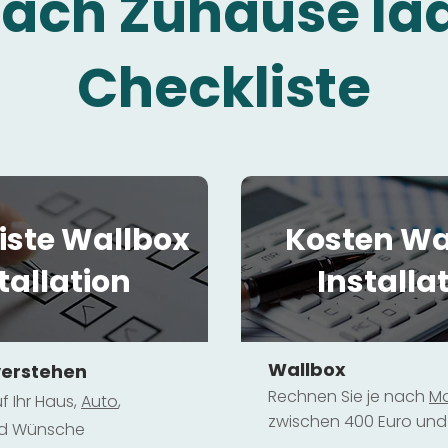
fach Zuhause la
Checkliste
iste Wallbox
Kosten Wa
tallation
Installa
Wallbox
verstehen
Rechnen Sie je nach
Mo
f Ihr Haus,
Au
to
,
zwischen 400 Euro und 
und Wünsche