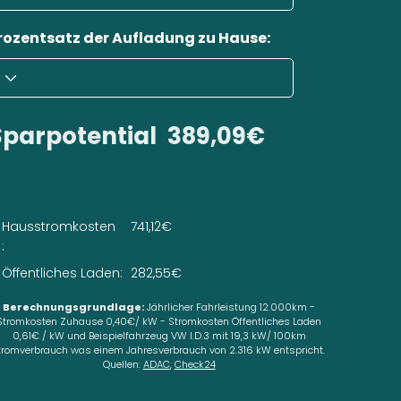
rozentsatz der Aufladung zu Hause:
Sparpotential
389,09€
Hausstromkosten
741,12€
:
Öffentliches Laden:
282,55€
Berechnungsgrundlage:
Jährlicher Fahrleistung 12.000km -
Stromkosten Zuhause 0,40€/ kW - Stromkosten Öffentliches Laden
0,61€ / kW und Beispielfahrzeug VW I.D.3 mit 19,3 kW/ 100km
tromverbrauch was einem Jahresverbrauch von 2.316 kW entspricht.
Quellen:
ADAC
,
Check24