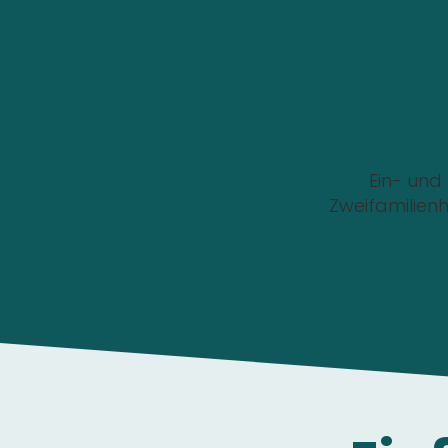
Wo soll die Wallbox i
Ein- und
Zweifamilien
Die Anfrage ist 1