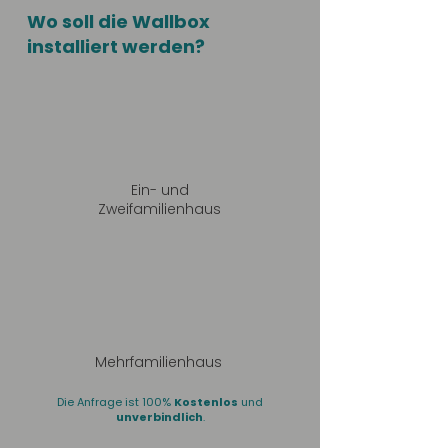
Wo soll die Wallbox
installiert werden?
Ein- und
Zweifamilienhaus
Mehrfamilienhaus
Die Anfrage ist 100%
Kostenlos
und
unverbindlich
.