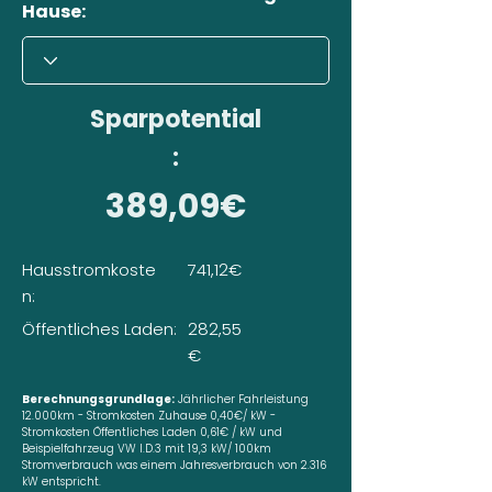
Hause:
Sparpotential
:
389,09€
Hausstromkoste
741,12€
n:
Öffentliches Laden:
282,55
€
Berechnungsgrundlage:
Jährlicher Fahrleistung
12.000km - Stromkosten Zuhause 0,40€/ kW -
Stromkosten Öffentliches Laden 0,61€ / kW und
Beispielfahrzeug VW I.D.3 mit 19,3 kW/ 100km
Stromverbrauch was einem Jahresverbrauch von 2.316
kW entspricht.