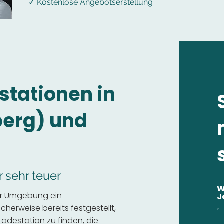
✓ Kostenlose Angebotserstellung
stationen in
erg) und
r sehr teuer
W
er Umgebung ein
J
cherweise bereits festgestellt,
 Ladestation zu finden, die