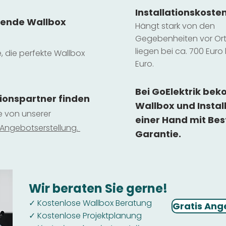
Installatio
ns
koste
sende Wallbox
Hängt stark vo
n den
Gegebenheiten vor Ort 
liegen b
ei ca. 700 Euro 
e, die perfekte Wallbox
Euro.
Bei GoElektrik be
tionspartner finden
Wallbox und Instal
ie von unserer
einer Hand mit Bes
 Ange
botserstellun
g.
Garantie.
Wir beraten Sie gerne!
Kostenlose Wallbox Beratung
✓
Gratis Ang
Kostenlose Projektplanung
✓