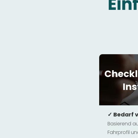
Ein
Checkl
Ins
✓ Bedarf 
Basierend au
Fahrprofil 