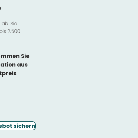
n
ab. Sie
bis 2.500
kommen Sie
lation
aus
tpreis
ebot sichern