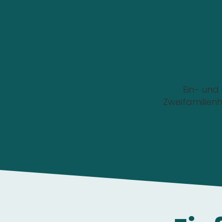
Wo soll die Wallbox i
Ein- und
Zweifamilien
Die Anfrage ist 1