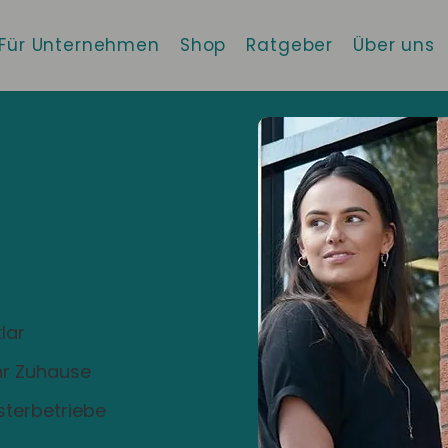
Für Unternehmen
Shop
Ratgeber
Über uns
berg)
 die beste
!
lar
Ihr Zuhause
sterbetriebe