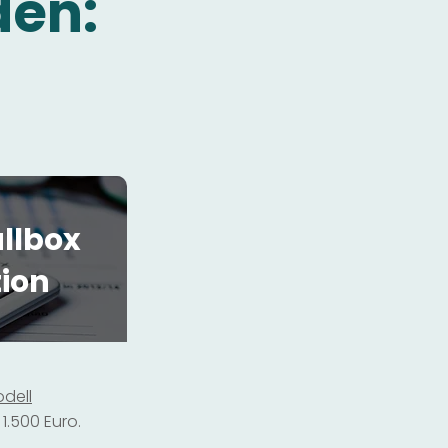
den:
llbox
tion
dell
1.500 Euro.