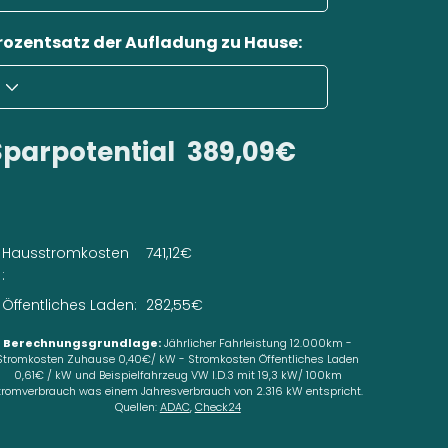
rozentsatz der Aufladung zu Hause:
Sparpotential
389,09€
Hausstromkosten
741,12€
:
Öffentliches Laden:
282,55€
Berechnungsgrundlage:
Jährlicher Fahrleistung 12.000km -
Stromkosten Zuhause 0,40€/ kW - Stromkosten Öffentliches Laden
0,61€ / kW und Beispielfahrzeug VW I.D.3 mit 19,3 kW/ 100km
tromverbrauch was einem Jahresverbrauch von 2.316 kW entspricht.
Quellen:
ADAC
,
Check24