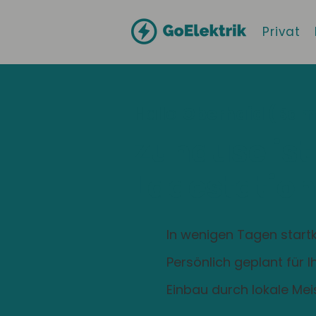
Privat
Hallo
Oberhaid (Bam
Zuhause ist
Ladestation
In wenigen Tagen startk
Persönlich geplant für 
Einbau durch lokale Mei