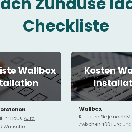
fach Zuhause la
Checkliste
iste Wallbox
Kosten Wa
tallation
Installa
Wallbox
verstehen
Rechnen Sie je nach
Mo
f Ihr Haus,
Au
to
,
zwischen 400 Euro und 
und Wünsche