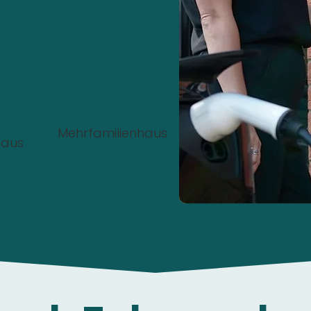
nstalliert werden?
Mehrfamilienhaus
haus
00%
Kostenlos
und
unverbindlich
.