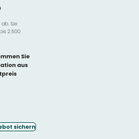
n
ab. Sie
bis 2.500
kommen Sie
lation
aus
tpreis
ebot sichern