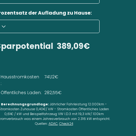
rozentsatz der Aufladung zu Hause:
Sparpotential
389,09€
Hausstromkosten
741,12€
:
Öffentliches Laden:
282,55€
Berechnungsgrundlage:
Jährlicher Fahrleistung 12.000km -
Stromkosten Zuhause 0,40€/ kW - Stromkosten Öffentliches Laden
0,61€ / kW und Beispielfahrzeug VW I.D.3 mit 19,3 kW/ 100km
tromverbrauch was einem Jahresverbrauch von 2.316 kW entspricht.
Quellen:
ADAC
,
Check24