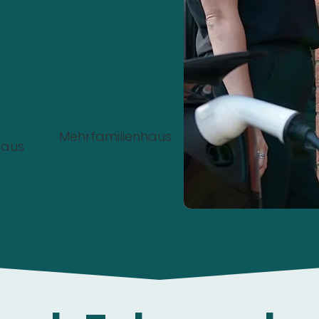
nstalliert werden?
Mehrfamilienhaus
haus
00%
Kostenlos
und
unverbindlich
.