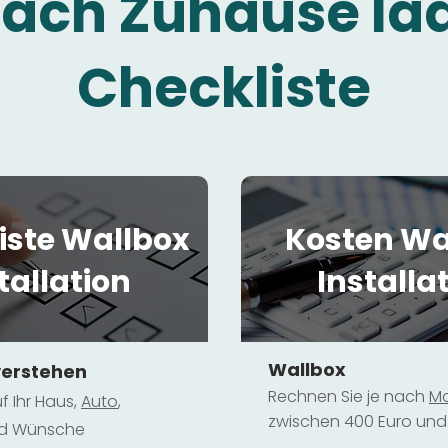
fach Zuhause la
Checkliste
iste Wallbox
Kosten Wa
tallation
Installa
Wallbox
verstehen
Rechnen Sie je nach
Mo
f Ihr Haus,
Au
to
,
zwischen 400 Euro und 
und Wünsche