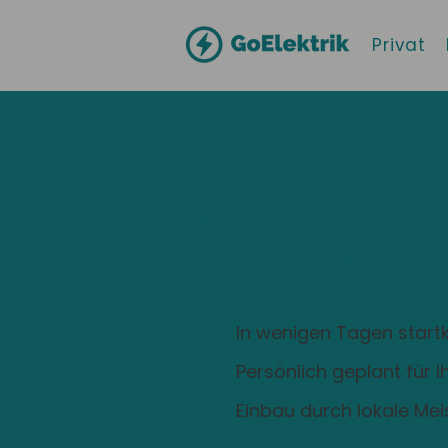
Privat
Hallo
Nuthe-Urstrom
Zuhause ist
Ladestation
In wenigen Tagen startk
Persönlich geplant für 
Einbau durch lokale Mei