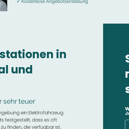
✓ Kostenlose Angebotserstellung
stationen in
al und
r sehr teuer
W
mgebung ein Elektrofahrzeug
J
 festgestellt, dass es oft
 zu finden, die verfügbar ist.