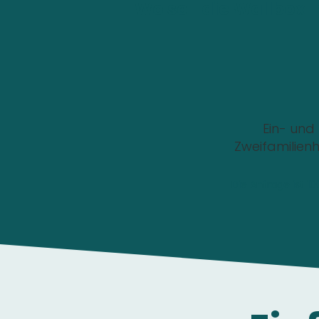
Wo soll die Wallbox i
Ein- und
Zweifamilien
Die Anfrage ist 1