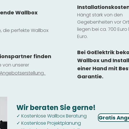
Installatio
ns
koste
sende Wallbox
Hängt stark vo
n den
Gegebenheiten vor Ort 
liegen b
ei ca. 700 Euro 
e, die perfekte Wallbox
Euro.
Bei GoElektrik be
tionspartner finden
Wallbox und Instal
ie von unserer
einer Hand mit Bes
 Ange
botserstellun
g.
Garantie.
Wir beraten Sie gerne!
Kostenlose Wallbox Beratung
✓
Gratis Ang
Kostenlose Projektplanung
✓