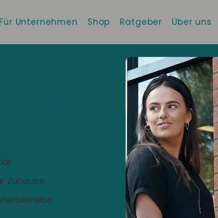
Für Unternehmen
Shop
Ratgeber
Über uns
tal
 die beste
!
lar
Ihr Zuhause
sterbetriebe