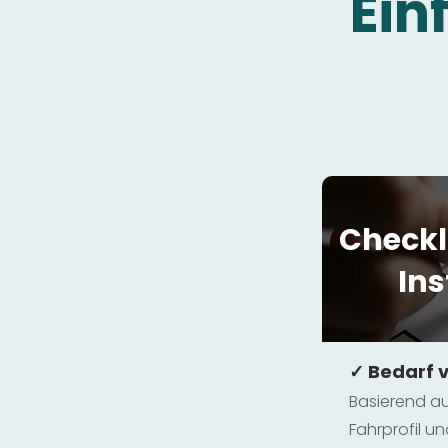
Ein
Checkl
Ins
✓ Bedarf 
Basierend au
Fahrprofil 