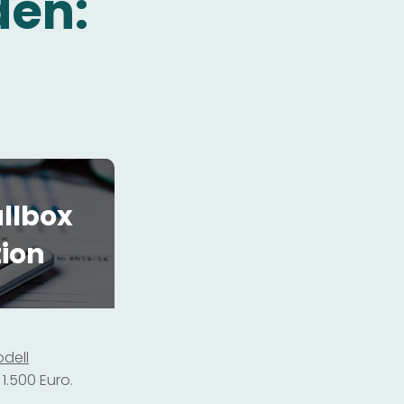
den:
llbox
tion
dell
1.500 Euro.