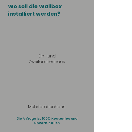
Wo soll die Wallbox
installiert werden?
Ein- und
Zweifamilienhaus
Mehrfamilienhaus
Die Anfrage ist 100%
Kostenlos
und
unverbindlich
.