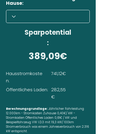
Hause:
Sparpotential
:
389,09€
Hausstromkoste
741,12€
n:
Öffentliches Laden:
282,55
€
Berechnungsgrundlage:
Jährlicher Fahrleistung
12.000km - Stromkosten Zuhause 0,40€/ kW -
Stromkosten Öffentliches Laden 0,61€ / kW und
Beispielfahrzeug VW I.D.3 mit 19,3 kW/ 100km
Stromverbrauch was einem Jahresverbrauch von 2.316
kW entspricht.