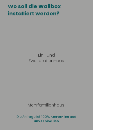
Wo soll die Wallbox
installiert werden?
Ein- und
Zweifamilienhaus
Mehrfamilienhaus
Die Anfrage ist 100%
Kostenlos
und
unverbindlich
.