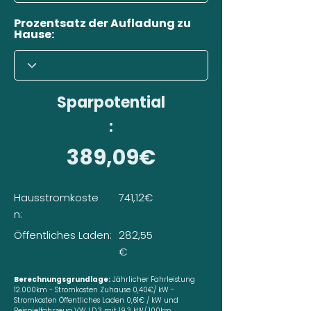
Prozentsatz der Aufladung zu
Hause:
Sparpotential
:
389,09€
Hausstromkoste
741,12€
n:
Öffentliches Laden:
282,55
€
Berechnungsgrundlage:
Jährlicher Fahrleistung
12.000km - Stromkosten Zuhause 0,40€/ kW -
Stromkosten Öffentliches Laden 0,61€ / kW und
Beispielfahrzeug VW I.D.3 mit 19,3 kW/ 100km