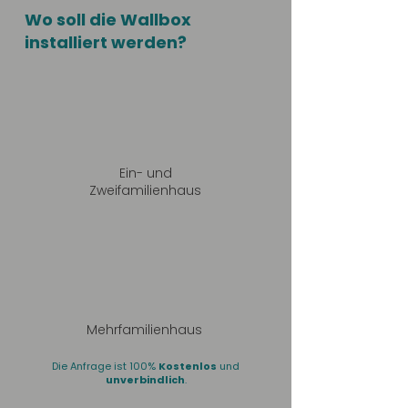
Wo soll die Wallbox
installiert werden?
Ein- und
Zweifamilienhaus
Mehrfamilienhaus
Die Anfrage ist 100%
Kostenlos
und
unverbindlich
.