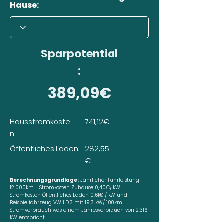
Hause:
Sparpotential
:
389,09€
Hausstromkoste
741,12€
n:
Öffentliches Laden:
282,55
€
Berechnungsgrundlage:
Jährlicher Fahrleistung
12.000km - Stromkosten Zuhause 0,40€/ kW -
Stromkosten Öffentliches Laden 0,61€ / kW und
Beispielfahrzeug VW I.D.3 mit 19,3 kW/ 100km
Stromverbrauch was einem Jahresverbrauch von 2.316
kW entspricht.