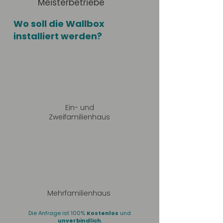
Meisterbetriebe
Wo soll die Wallbox
installiert werden?
Ein- und
Zweifamilienhaus
Mehrfamilienhaus
Die Anfrage ist 100%
Kostenlos
und
unverbindlich
.