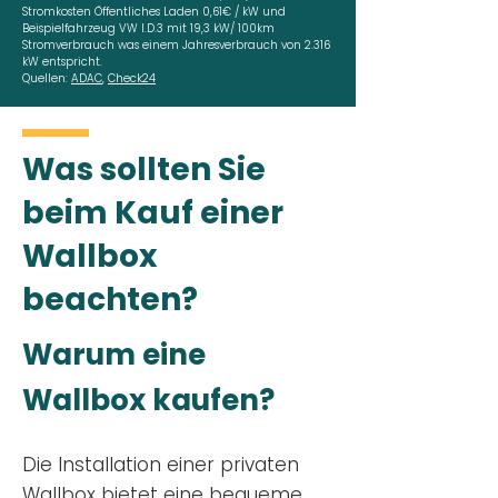
Stromkosten Öffentliches Laden 0,61€ / kW und
Beispielfahrzeug VW I.D.3 mit 19,3 kW/ 100km
Stromverbrauch was einem Jahresverbrauch von 2.316
kW entspricht.
Quellen:
ADAC
,
Check24
Was sollten Sie
beim Kauf einer
Wallbox
beachten?
Warum eine
Wallbox kaufen?
Die Installation einer privaten
Wallbox
bietet eine bequeme,