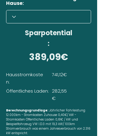
Hause:
Sparpotential
:
389,09€
Hausstromkoste
741,12€
n:
Öffentliches Laden:
282,55
€
Berechnungsgrundlage:
Jährlicher Fahrleistung
12.000km - Stromkosten Zuhause 0,40€/ kW -
Stromkosten Öffentliches Laden 0,61€ / kW und
Beispielfahrzeug VW I.D.3 mit 19,3 kW/ 100km
Stromverbrauch was einem Jahresverbrauch von 2.316
kW entspricht.