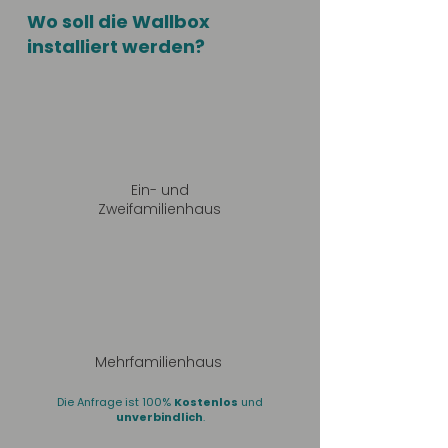
Wo soll die Wallbox
installiert werden?
Ein- und
Zweifamilienhaus
Mehrfamilienhaus
Die Anfrage ist 100%
Kostenlos
und
unverbindlich
.