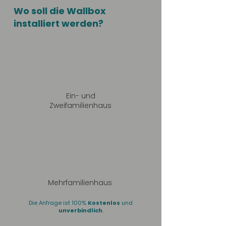
Wo soll die Wallbox
installiert werden?
Ein- und
Zweifamilienhaus
Mehrfamilienhaus
Die Anfrage ist 100%
Kostenlos
und
unverbindlich
.