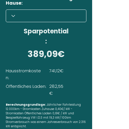
Hause:
Sparpotential
:
389,09€
Hausstromkoste
741,12€
n:
Öffentliches Laden:
282,55
€
Berechnungsgrundlage:
Jährlicher Fahrleistung
12.000km - Stromkosten Zuhause 0,40€/ kW -
Stromkosten Öffentliches Laden 0,61€ / kW und
Beispielfahrzeug VW I.D.3 mit 19,3 kW/ 100km
Stromverbrauch was einem Jahresverbrauch von 2.316
kW entspricht.