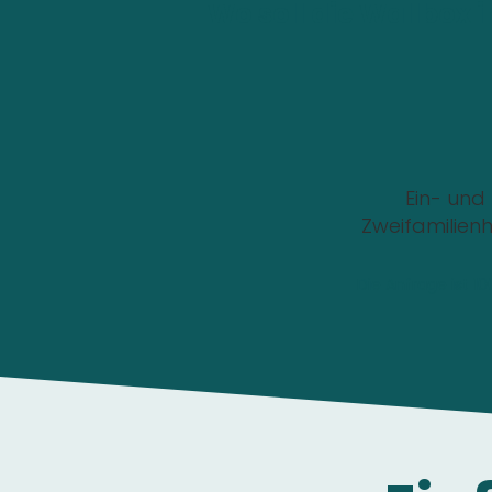
Wo soll die Wallbox i
Ein- und
Zweifamilien
Die Anfrage ist 1