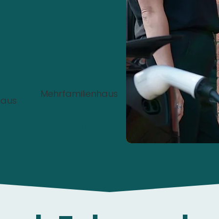
nstalliert werden?
Mehrfamilienhaus
haus
00%
Kostenlos
und
unverbindlich
.