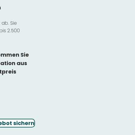
n
ab. Sie
bis 2.500
kommen Sie
lation
aus
tpreis
ebot sichern