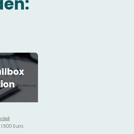
den:
llbox
tion
dell
1.500 Euro.