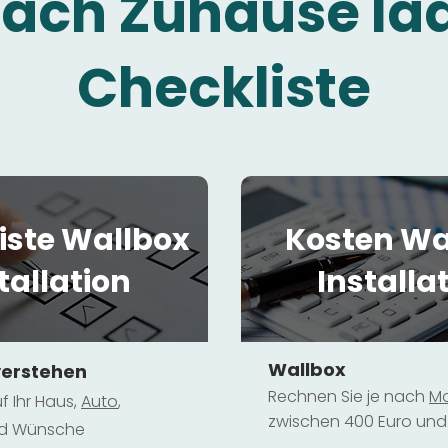
fach Zuhause la
Checkliste
iste Wallbox
Kosten Wa
tallation
Installa
Wallbox
verstehen
Rechnen Sie je nach
Mo
f Ihr Haus,
Au
to
,
zwischen 400 Euro und 
und Wünsche