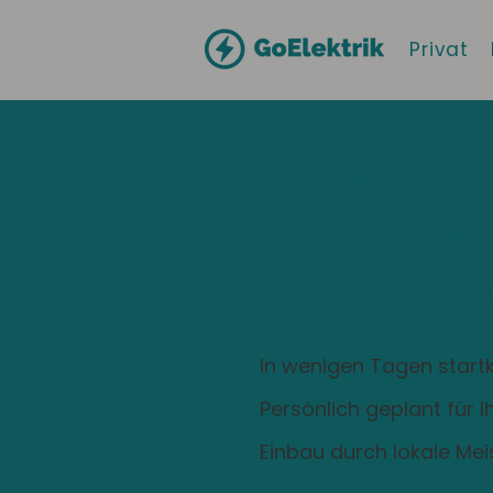
Privat
Hallo
Mülheim an der
Zuhause ist
Ladestation
In wenigen Tagen startk
Persönlich geplant für 
Einbau durch lokale Mei