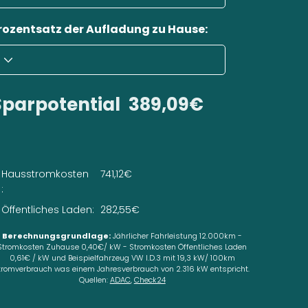
rozentsatz der Aufladung zu Hause:
Sparpotential
389,09€
Hausstromkosten
741,12€
:
Öffentliches Laden:
282,55€
Berechnungsgrundlage:
Jährlicher Fahrleistung 12.000km -
Stromkosten Zuhause 0,40€/ kW - Stromkosten Öffentliches Laden
0,61€ / kW und Beispielfahrzeug VW I.D.3 mit 19,3 kW/ 100km
tromverbrauch was einem Jahresverbrauch von 2.316 kW entspricht.
Quellen:
ADAC
,
Check24