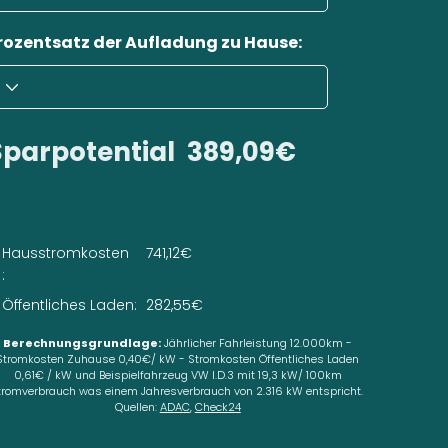
rozentsatz der Aufladung zu Hause:
Sparpotential
389,09€
Hausstromkosten
741,12€
:
Öffentliches Laden:
282,55€
Berechnungsgrundlage:
Jährlicher Fahrleistung 12.000km -
Stromkosten Zuhause 0,40€/ kW - Stromkosten Öffentliches Laden
0,61€ / kW und Beispielfahrzeug VW I.D.3 mit 19,3 kW/ 100km
tromverbrauch was einem Jahresverbrauch von 2.316 kW entspricht.
Quellen:
ADAC
,
Check24