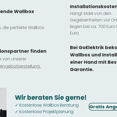
Installatio
ns
koste
sende Wallbox
Hängt stark vo
n den
Gegebenheiten vor Ort 
liegen b
ei ca. 700 Euro 
e, die perfekte Wallbox
Euro.
Bei GoElektrik be
tionspartner finden
Wallbox und Instal
ie von unserer
einer Hand mit Bes
 Ange
botserstellun
g.
Garantie.
Wir beraten Sie gerne!
Kostenlose Wallbox Beratung
✓
Gratis Ang
Kostenlose Projektplanung
✓