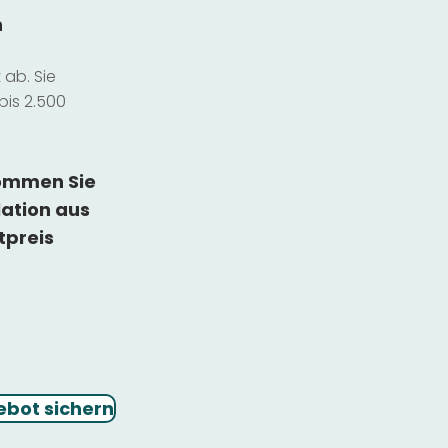
n
ab. Sie
bis 2.500
kommen Sie
lation
aus
tpreis
ebot sichern