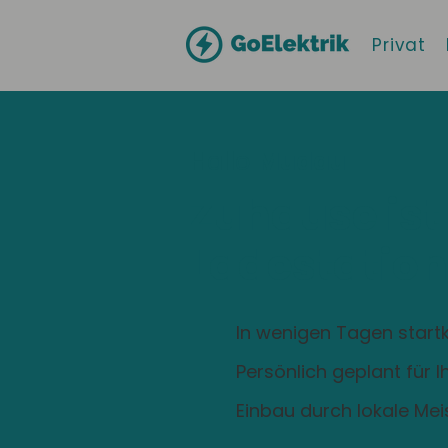
Privat
Hallo
Mudau
Zuhause ist
Ladestation
In wenigen Tagen startk
Persönlich geplant für 
Einbau durch lokale Mei