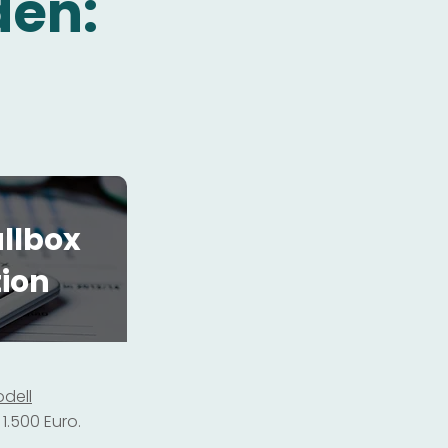
den:
llbox
tion
dell
1.500 Euro.