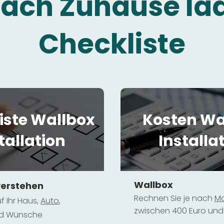
fach Zuhause la
Checkliste
iste Wallbox
Kosten Wa
tallation
Installa
Wallbox
verstehen
Rechnen Sie je nach
Mo
f Ihr Haus,
Au
to
,
zwischen 400 Euro und 
und Wünsche