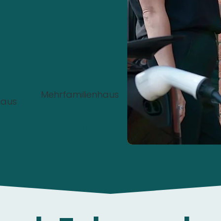
nstalliert werden?
Mehrfamilienhaus
haus
00%
Kostenlos
und
unverbindlich
.