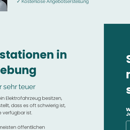
✓ Kostenlose Angebotserstellung
stationen in
gebung
r sehr teuer
n Elektrofahrzeug besitzen,
llt, dass es oft schwierig ist,
W
 verfügbar ist.
J
 meisten öffentlichen