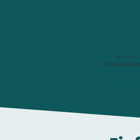
Wo soll die Wallbox i
Ein- und
Zweifamilien
Die Anfrage ist 1