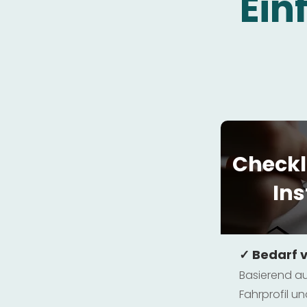
Ein
Checkl
Ins
✓ Bedarf 
Basierend au
Fahrprofil 