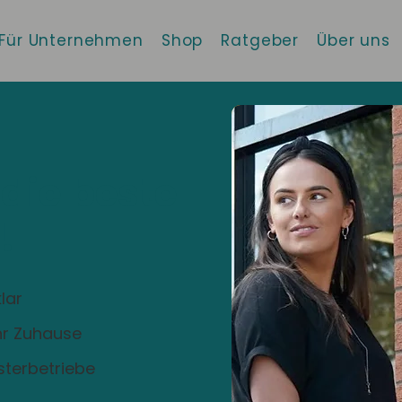
Für Unternehmen
Shop
Ratgeber
Über uns
 die beste
!
lar
Ihr Zuhause
sterbetriebe