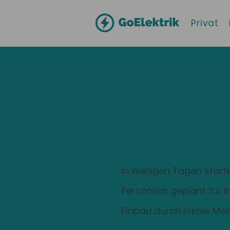
Privat
Hallo
Mörlenbach
Zuhause ist
Ladestation
In wenigen Tagen startk
Persönlich geplant für 
Einbau durch lokale Mei