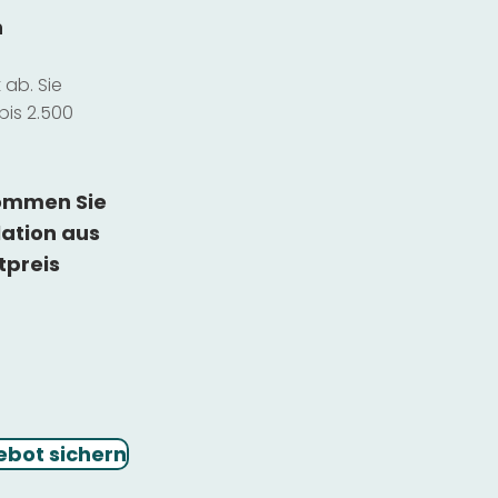
n
ab. Sie
bis 2.500
kommen Sie
lation
aus
tpreis
ebot sichern