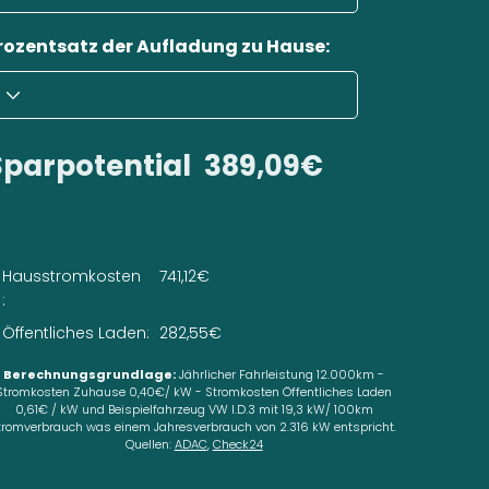
rozentsatz der Aufladung zu Hause:
Sparpotential
389,09€
Hausstromkosten
741,12€
:
Öffentliches Laden:
282,55€
Berechnungsgrundlage:
Jährlicher Fahrleistung 12.000km -
Stromkosten Zuhause 0,40€/ kW - Stromkosten Öffentliches Laden
0,61€ / kW und Beispielfahrzeug VW I.D.3 mit 19,3 kW/ 100km
tromverbrauch was einem Jahresverbrauch von 2.316 kW entspricht.
Quellen:
ADAC
,
Check24