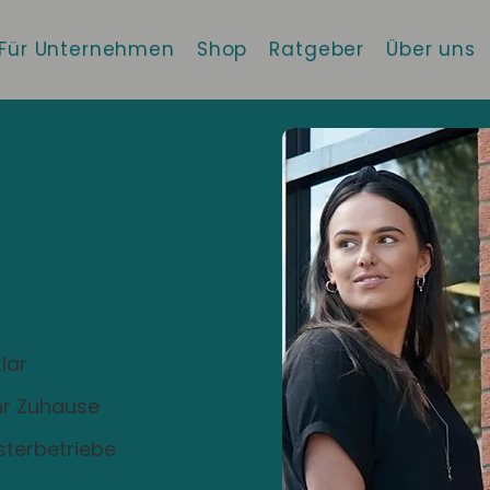
Für Unternehmen
Shop
Ratgeber
Über uns
 die beste
!
lar
Ihr Zuhause
sterbetriebe