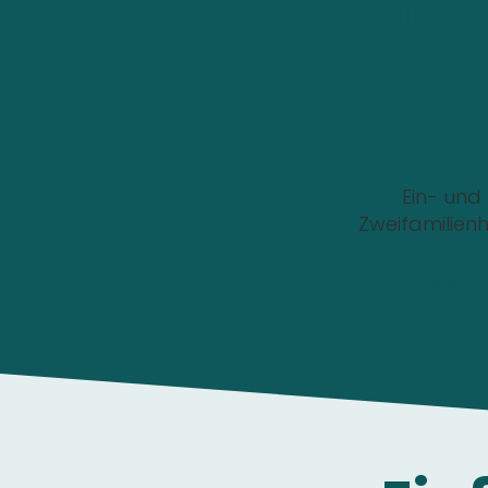
Wo soll die Wallbox i
Ein- und
Zweifamilien
Die Anfrage ist 1