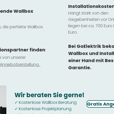
Installatio
ns
koste
sende Wallbox
Hängt stark vo
n den
Gegebenheiten vor Ort 
liegen b
ei ca. 700 Euro 
e, die perfekte Wallbox
Euro.
Bei GoElektrik be
tionspartner finden
Wallbox und Instal
ie von unserer
einer Hand mit Bes
 Ange
botserstellun
g.
Garantie.
Wir beraten Sie gerne!
Kostenlose Wallbox Beratung
✓
Gratis Ang
Kostenlose Projektplanung
✓