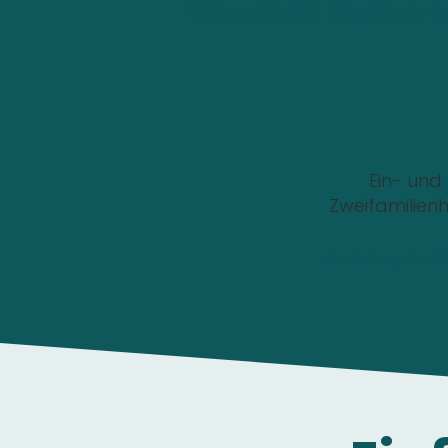
Wo soll die Wallbox i
Ein- und
Zweifamilien
Die Anfrage ist 1