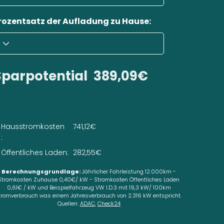
rozentsatz der Aufladung zu Hause:
Sparpotential
389,09€
Hausstromkosten
741,12€
:
Öffentliches Laden:
282,55€
Berechnungsgrundlage:
Jährlicher Fahrleistung 12.000km -
Stromkosten Zuhause 0,40€/ kW - Stromkosten Öffentliches Laden
0,61€ / kW und Beispielfahrzeug VW I.D.3 mit 19,3 kW/ 100km
tromverbrauch was einem Jahresverbrauch von 2.316 kW entspricht.
Quellen:
ADAC
,
Check24