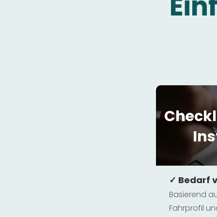
Ein
Checkl
Ins
✓ Bedarf 
Basierend au
Fahrprofil 