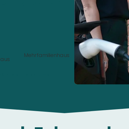
nstalliert werden?
Mehrfamilienhaus
haus
00%
Kostenlos
und
unverbindlich
.