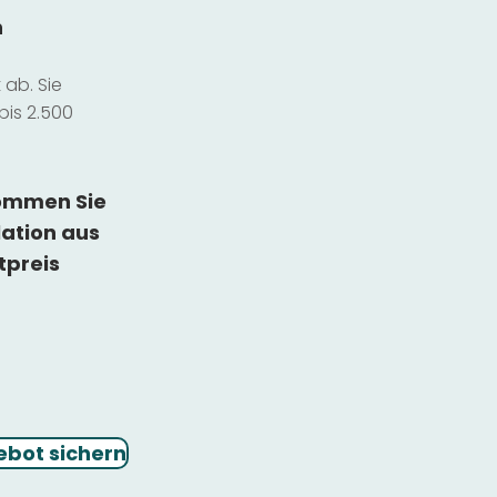
n
ab. Sie
bis 2.500
kommen Sie
lation
aus
tpreis
ebot sichern