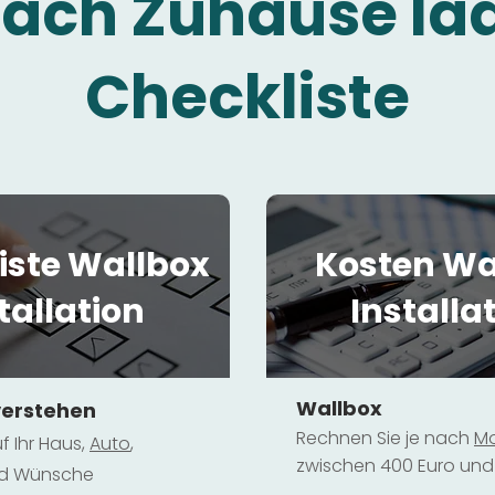
fach Zuhause la
Checkliste
iste Wallbox
Kosten Wa
tallation
Installa
Wallbox
verstehen
Rechnen Sie je nach
Mo
f Ihr Haus,
Au
to
,
zwischen 400 Euro und 
und Wünsche