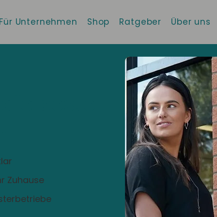
Für Unternehmen
Shop
Ratgeber
Über uns
 die beste
!
lar
Ihr Zuhause
sterbetriebe