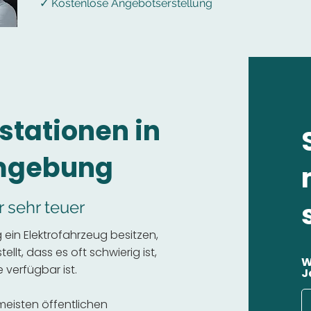
✓ Kostenlose Angebotserstellung
stationen in
Umgebung
r sehr teuer
ein Elektrofahrzeug besitzen,
llt, dass es oft schwierig ist,
W
 verfügbar ist.
J
 meisten öffentlichen