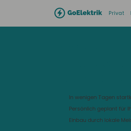
Privat
Hallo
Mettlach
Zuhause ist
Ladestation
In wenigen Tagen startk
Persönlich geplant für 
Einbau durch lokale Mei