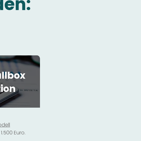
den:
llbox
tion
dell
1.500 Euro.