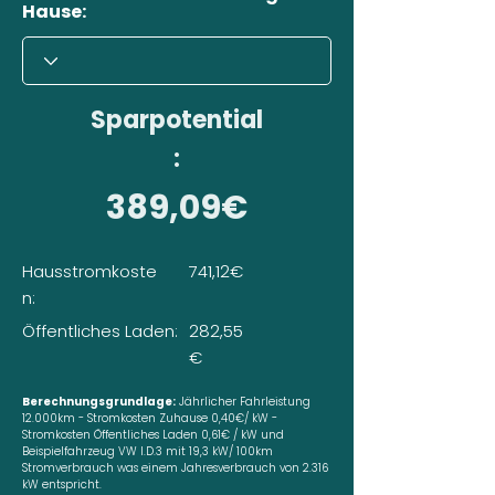
Hause:
Sparpotential
:
389,09€
Hausstromkoste
741,12€
n:
Öffentliches Laden:
282,55
€
Berechnungsgrundlage:
Jährlicher Fahrleistung
12.000km - Stromkosten Zuhause 0,40€/ kW -
Stromkosten Öffentliches Laden 0,61€ / kW und
Beispielfahrzeug VW I.D.3 mit 19,3 kW/ 100km
Stromverbrauch was einem Jahresverbrauch von 2.316
kW entspricht.