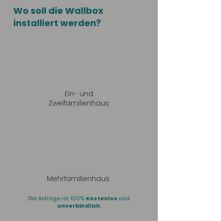
Wo soll die Wallbox
installiert werden?
Ein- und
Zweifamilienhaus
Mehrfamilienhaus
Die Anfrage ist 100%
Kostenlos
und
unverbindlich
.