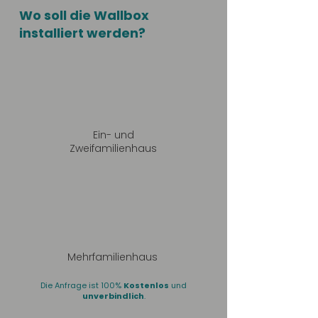
Wo soll die Wallbox
installiert werden?
Ein- und
Zweifamilienhaus
Mehrfamilienhaus
Die Anfrage ist 100%
Kostenlos
und
unverbindlich
.