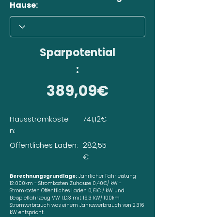
Hause:
Sparpotential
:
389,09€
Hausstromkoste
741,12€
n:
Öffentliches Laden:
282,55
€
Berechnungsgrundlage:
Jährlicher Fahrleistung
12.000km - Stromkosten Zuhause 0,40€/ kW -
Stromkosten Öffentliches Laden 0,61€ / kW und
Beispielfahrzeug VW I.D.3 mit 19,3 kW/ 100km
Stromverbrauch was einem Jahresverbrauch von 2.316
kW entspricht.