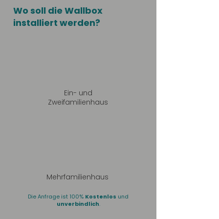
Wo soll die Wallbox
installiert werden?
Ein- und
Zweifamilienhaus
Mehrfamilienhaus
Die Anfrage ist 100%
Kostenlos
und
unverbindlich
.