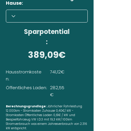
Hause:
Sparpotential
:
389,09€
Hausstromkoste
741,12€
n:
Öffentliches Laden:
282,55
€
Berechnungsgrundlage:
Jährlicher Fahrleistung
12.000km - Stromkosten Zuhause 0,40€/ kW -
Stromkosten Öffentliches Laden 0,61€ / kW und
Beispielfahrzeug VW I.D.3 mit 19,3 kW/ 100km
Stromverbrauch was einem Jahresverbrauch von 2.316
kW entspricht.