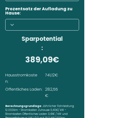
Prozentsatz der Aufladung zu
Hause:
Sparpotential
:
389,09€
Hausstromkoste
741,12€
n:
Öffentliches Laden:
282,55
€
Berechnungsgrundlage:
Jährlicher Fahrleistung
12.000km - Stromkosten Zuhause 0,40€/ kW -
Stromkosten Öffentliches Laden 0,61€ / kW und
Beispielfahrzeug VW I.D.3 mit 19,3 kW/ 100km