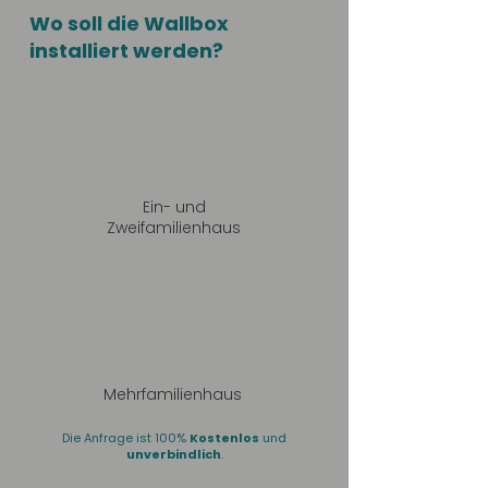
Wo soll die Wallbox
installiert werden?
Ein- und
Zweifamilienhaus
Mehrfamilienhaus
Die Anfrage ist 100%
Kostenlos
und
unverbindlich
.